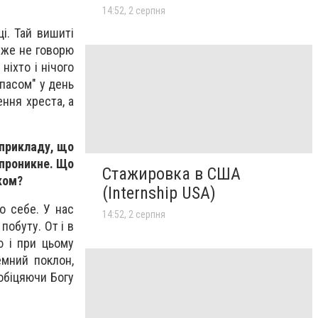
14:52, 2 серпня
ці. Тай вишиті
 вже не говорю
ніхто і нічого
пасом" у день
ння хреста, а
 прикладу, що
 проникне. Що
Стажировка в США
ком?
(Internship USA)
о себе. У нас
14:52, 2 серпня
побуту. От і в
ю і при цьому
емний поклон,
обіцяючи Богу