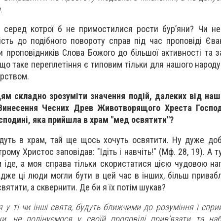
.
 серед котрої б не примостилися рости бур’яни? Чи не
сть до подібного повороту справ під час проповіді Єва
 проповідників Слова Божого до більшої активності та за
що таке переплетіння є типовим тільки для нашого народу 
ірством.
м складно зрозуміти значення подій, далеких від нашо
 Винесення Чесних Древ Животворящого Хреста Господ
сподині, яка прийшла в храм "мед освятити"?
дуть в храм, тай ще щось хочуть освятити. Ну дуже до
ому Христос заповідав: "Ідіть і навчіть!" (Мф. 28, 19). А ту
 іде, а моя справа тільки скористатися цією чудовою наг
Адже ці люди могли бути в цей час в інших, більш приваб
святити, а сквернити. Де би я їх потім шукав?
ся у ті чи інші свята, будуть ближчими до розуміння і спр
, не полінуємося у своїй проповіді прив’язати та наб