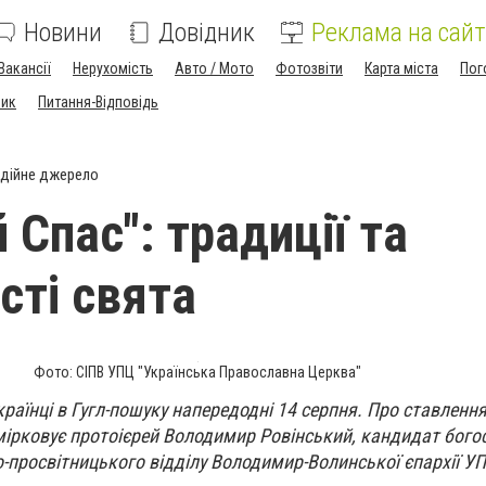
Новини
Довідник
Реклама на сайт
Вакансії
Нерухомість
Авто / Мото
Фотозвіти
Карта міста
Пог
ник
Питання-Відповідь
дійне джерело
Спас": традиції та
сті свята
Фото: СІПВ УПЦ "Українська Православна Церква"
країнці в Гугл-пошуку напередодні 14 серпня.
Про ставлення
ірковує протоієрей Володимир Ровінський, кандидат богос
-просвітницького відділу Володимир-Волинської єпархії У