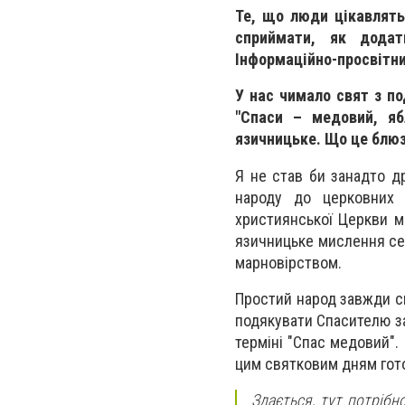
Те, що люди цікавлять
сприймати, як додат
Інформаційно-просвітн
У нас чимало свят з по
"Спаси – медовий, яб
язичницьке. Що це блюз
Я не став би занадто д
народу до церковних с
християнської Церкви м
язичницьке мислення сер
марновірством.
Простий народ завжди сп
подякувати Спасителю за
терміні "Спас медовий". 
цим святковим дням гот
Здається, тут потріб