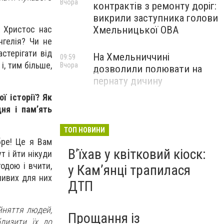
Вчора
контрактів з ремонту доріг:
викрили заступника голови
Хмельницької ОВА
 Христос нас
нгелія? Чи не
стерігати від
На Хмельниччині
09:59
і, тим більше,
Вчора
дозволили полювати на
пернату дичину
ї історії? Як
ня і пам’ять
ТОП НОВИНИ
бре! Це я Вам
Вʼїхав у квітковий кіоск:
т і йти нікуди
одою і вчити,
у Камʼянці трапилася
ливих для них
ДТП
ийняття людей,
Прощання із
лизити їх до