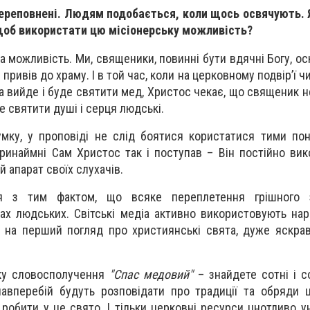
 переповнені. Людям подобається, коли щось освячують. 
об використати цю місіонерську можливість?
а можливість. Ми, священики, повинні бути вдячні Богу, ос
і привів до храму. І в той час, коли на церковному подвір’ї 
а вийде і буде святити мед, Христос чекає, що священик 
е святити душі і серця людські.
ку, у проповіді не слід боятися користатися тими пон
ринаймні Сам Христос так і поступав – Він постійно вик
й апарат своїх слухачів.
я з тим фактом, що всяке переплетення грішного 
ах людських. Світські медіа активно використовують нар
и на перший погляд про християнські свята, дуже яскра
уку словосполучення
"Спас медовий"
– знайдете сотні і со
 навперебій будуть розповідати про традиції та обряди 
робити у це свято. І тільки церковні ресурси цнотливо у