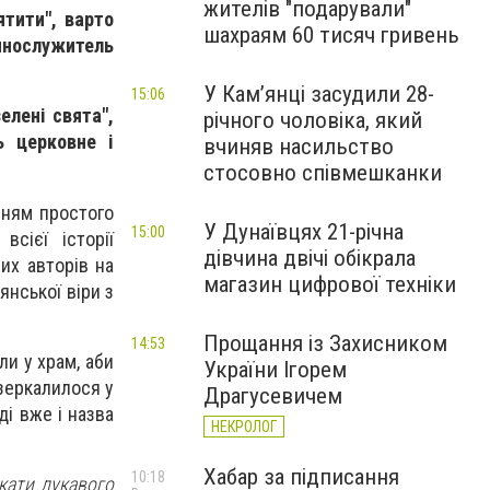
жителів "подарували"
ятити", варто
шахраям 60 тисяч гривень
нослужитель
У Камʼянці засудили 28-
15:06
елені свята",
річного чоловіка, який
ь церковне і
вчиняв насильство
стосовно співмешканки
нням простого
У Дунаївцях 21-річна
15:00
сієї історії
дівчина двічі обікрала
их авторів на
магазин цифрової техніки
янської віри з
Прощання із Захисником
14:53
и у храм, аби
України Ігорем
дзеркалилося у
Драгусевичем
ді вже і назва
НЕКРОЛОГ
Хабар за підписання
10:18
кати лукавого