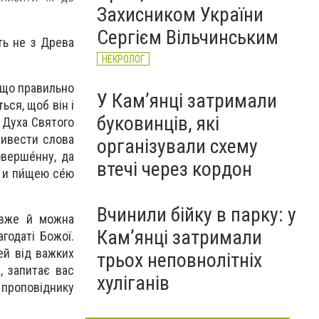
Захисником України
Сергієм Вільчинським
ть не з Древа
НЕКРОЛОГ
 що правильно
У Кам’янці затримали
ься, щоб він і
буковинців, які
 Духа Святого
ривести слова
організували схему
оверше́нну, да
втечі через кордон
 и пи́щею се́ю
Вчинили бійку в парку: у
і вже й можна
Кам’янці затримали
годаті Божої.
ей від важких
трьох неповнолітніх
, запитає вас
хуліганів
т проповіднику