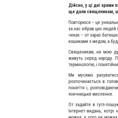
Дійсно, у ці дні храми
ще дали священикам, щ
Повторюся – це унікальн
за нас зібрав цих людей 
чекає – от зараз батюшк
кошиками з медом, а буд
Священикам, на мою дум
живуть серед народу. П
термінологію, і понятійни
Ми мусимо рахуватис
розпочинається в голов
поняття і, розповідаюч
язичницьке мислення.
От задайте в гугл-пош
Інтернет-видань, котрі
можна, а чого не можна 