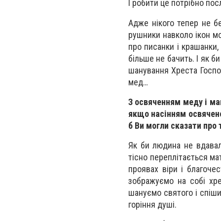
І робити це потрібно пос
Адже нікого тепер не бе
рушники навколо ікон мо
про писанки і крашанки,
більше не бачить. І як 
шанування Хреста Господ
мед…
З освяченням меду і мак
якщо насінням освячено
б Ви могли сказати про
Як би людина не вдавал
тісно переплітається мат
проявах віри і благоче
зображуємо на собі хре
шануємо святого і спіши
горіння душі.