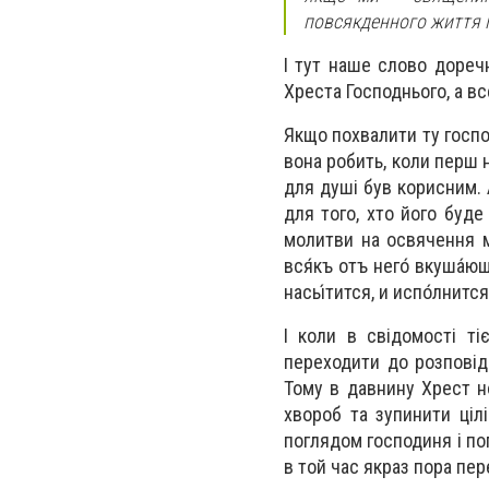
повсякденного життя і
І тут наше слово доречн
Хреста Господнього, а вс
Якщо похвалити ту госпо
вона робить, коли перш н
для душі був корисним.
для того, хто його буд
молитви на освячення ме
вся́къ отъ него́ вкуша́ющ
насы́тится, и испо́лнится 
І коли в свідомості ті
переходити до розповіді
Тому в давнину Хрест н
хвороб та зупинити цілі
поглядом господиня і по
в той час якраз пора пер