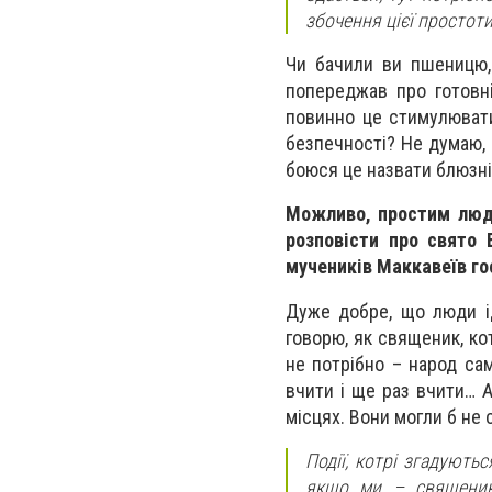
збочення цієї простоти
Чи бачили ви пшеницю,
попереджав про готовні
повинно це стимулювати
безпечності? Не думаю, 
боюся це назвати блюзн
Можливо, простим людя
розповісти про свято
мучеників Маккавеїв го
Дуже добре, що люди і
говорю, як священик, котр
не потрібно – народ сам
вчити і ще раз вчити… 
місцях. Вони могли б не 
Події, котрі згадують
якщо ми – священики