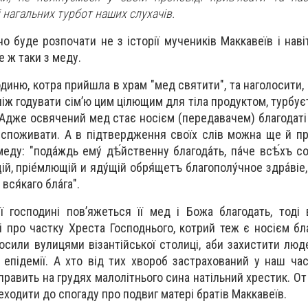
 нагальних турбот наших слухачів.
о буде розпочати не з історії мучеників Маккавеїв і наві
е ж таки з меду.
диню, котра прийшла в храм "мед святити", та наголосити,
іж годувати сім’ю цим цілющим для тіла продуктом, турбуєт
 Адже освячений мед стає носієм (передавачем) благодаті
е споживати. А в підтвердження своїх слів можна ще й п
ду: "пода́ждь ему́ дѣ́йственну благода́ть, па́че всѣ́хъ с
ій, пріе́млющій и яду́щій обря́щетъ благополу́чное здра́віе,
вся́каго бла́га".
єї господині пов’яжеться її мед і Божа благодать, тод
 про частку Хреста Господнього, котрий теж є носієм бла
осили вулицями візантійської столиці, аби захистити люд
 епідемії. А хто від тих хвороб застрахований у наш час
править на грудях малолітнього сина натільний хрестик. О
еходити до спогаду про подвиг матері братів Маккавеїв.