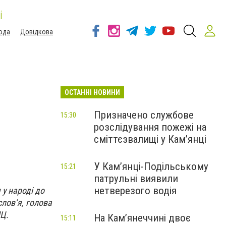
і
ода
Довідкова
ОСТАННІ НОВИНИ
Призначено службове
15:30
розслідування пожежі на
сміттєзвалищі у Кам’янці
У Кам’янці-Подільському
15:21
патрульні виявили
нетверезого водія
 у народі до
лов’я, голова
ПЦ.
На Камʼянеччині двоє
15:11