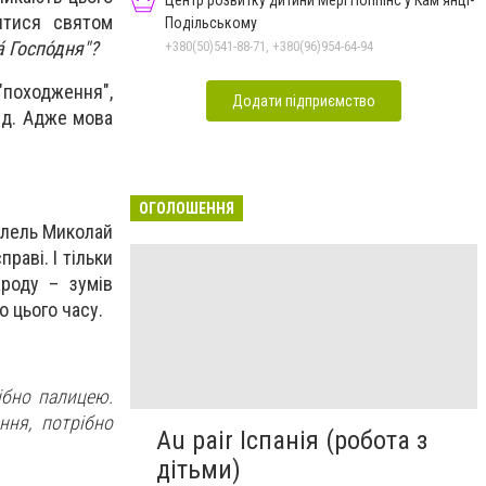
Центр розвитку дитини Мері Поппінс у Кам'янці-
витися святом
Подільському
 Госпо́дня"?
+380(50)541-88-71, +380(96)954-64-94
"походження",
Додати підприємство
ід. Адже мова
ОГОЛОШЕННЯ
елель Миколай
раві. І тільки
ароду – зумів
о цього часу.
ібно палицею.
ння, потрібно
Au pair Іспанія (робота з
дітьми)