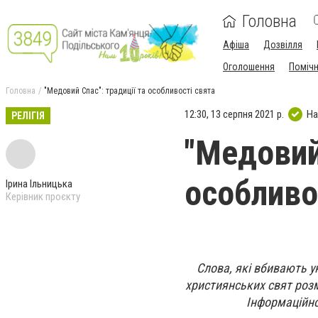
Головна
Афіша
Дозвілля
Оголошення
Поміч
Головна
"Медовий Спас": традиції та особливості свята
12:30, 13 серпня 2021 р.
На
РЕЛІГІЯ
"Медовий 
особливо
Ірина Ільницька
Керівник проєкту
Слова, які вбивають у
християнських свят розм
Інформаційно