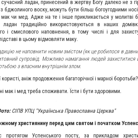
м сучасний ладан, принесений в жертву Богу далеко не з гі
м з бджолиного воску, можуть бути більш богоугодними нос
 мак чи мед. Адже на те і інше прикликається у молитві 
і ладан традиційно використовуються в наших домівк
го і смислового наповнення, в тому числі і для захист
 підставі в цьому відмовляти маку.
адицію не наповнити новим змістом (як це робилося в давн
итовний супровід. Можливо намагання людей захиститися в
отьбою з власним внутрішнім злом.
 користі, аніж продовження багаторічної і марної боротьби?
і мак і мед треба споживати. Їсти і бути здоровими.
ото:
СІПВ УПЦ "Українська Православна Церква"
ожному християнину перед цим святом і початком Успенс
 протягом Успенського посту, за прикладом христи