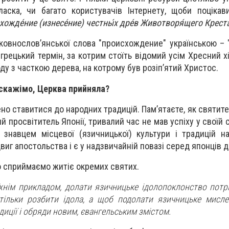
-ласка, чи багато користувачів Інтернету, щоби поціка
хожде́ние (изнесе́ние) честны́х дре́в Животворя́щего Креста́
рковнослов’янської слова "происхождение" українською – 
грецький термін, за котрим стоїть відомий усім Хресний х
ду з часткою дерева, на котрому був розіп’ятий Христос.
і скажімо, Церква прийняла?
о ставитися до народних традицій. Пам’ятаєте, як святит
й просвітитель Японії, тривалий час не мав успіху у своїй сп
 знавцем місцевої (язичницької) культури і традицій н
иг апостольства і є у надзвичайній повазі серед японців д
 сприймаємо житіє окремих святих.
їхнім прикладом, долати язичницьке ідолопоклонство потр
ільки розбити ідола, а щоб подолати язичницьке мисле
диції і обряди новим, євангельським змістом.