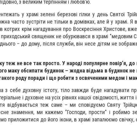
лідовно, з великим терпінням і любов’ю.
нтежать у храмі зелені березові гілки у день Святої Трій
жна часто зустріти не тільки в домівках, але й у храмі. Я
 в котрих крім нагадування про Воскресіння Христове, вже 
би приходський священик не обурювався в храмі "медовим С
нього – до дому, після служби, він несе дітям не зображе
у теж не все так просто. У народі популярне повір’я, до
го маку обсипати будинок – жодна відьма в будинок не
 такого роду поради і що робити з освяченими медом і ма
а з себе духовну істоту, тіло завжди буде нагадувати пр
еріальне і духовне на усіх рівнях нашої свідомості, життя і 
стя відбувається теж саме – ми сповідуємо Святу Трійц
сне знамення, ми кажемо "Господи, прости" і робимо з
мо приложитися до його ікони, в храмі запалюємо свічку, 