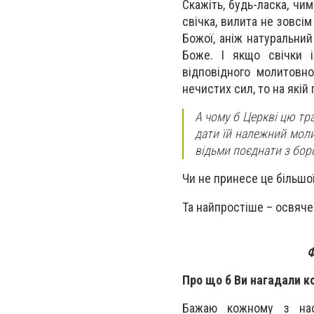
Скажіть, будь-ласка, чи
свічка, вилита не зовсі
Божої, аніж натуральний
Боже. І якщо свічки 
відповідного молитовно
нечистих сил, то на якій
А чому б Церкві цю тр
дати їй належний мол
відьми поєднати з бор
Чи не принесе це більшої
Та найпростіше – освячен
Ф
Про що б Ви нагадали к
Бажаю кожному з нас