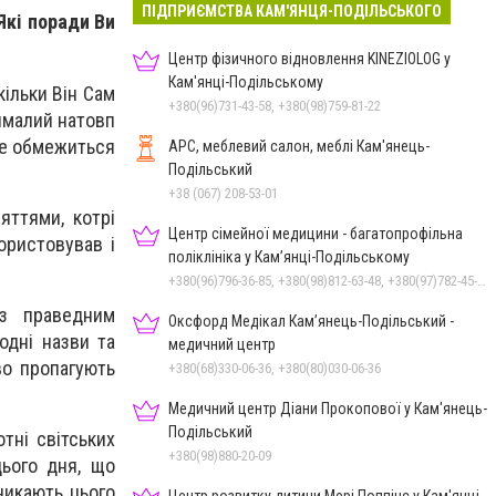
ПІДПРИЄМСТВА КАМ'ЯНЦЯ-ПОДІЛЬСЬКОГО
Які поради Ви
Центр фізичного відновлення KINEZIOLOG у
Кам'янці-Подільському
кільки Він Сам
+380(96)731-43-58, +380(98)759-81-22
чималий натовп
не обмежиться
АРС, меблевий салон, меблі Кам'янець-
Подільський
+38 (067) 208-53-01
яттями, котрі
Центр сімейної медицини - багатопрофільна
ористовував і
поліклініка у Кам’янці-Подільському
+380(96)796-36-85, +380(98)812-63-48, +380(97)782-45-70
з праведним
Оксфорд Медікал Кам’янець-Подільський -
одні назви та
медичний центр
во пропагують
+380(68)330-06-36, +380(80)030-06-36
Медичний центр Діани Прокопової у Кам'янець-
Подільський
тні світських
+380(98)880-20-09
цього дня, що
никають цього