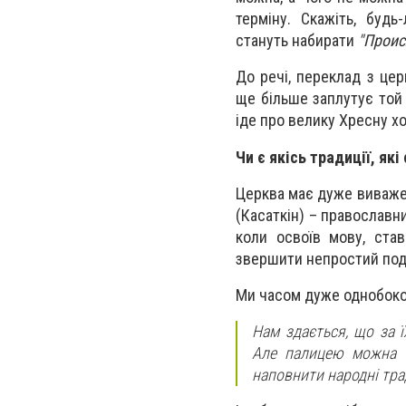
терміну. Скажіть, будь
стануть набирати
"Проис
До речі, переклад з це
ще більше заплутує той 
іде про велику Хресну хо
Чи є якісь традиції, як
Церква має дуже виважен
(Касаткін) – православни
коли освоїв мову, став
звершити непростий подв
Ми часом дуже однобоко
Нам здається, що за 
Але палицею можна т
наповнити народні тра