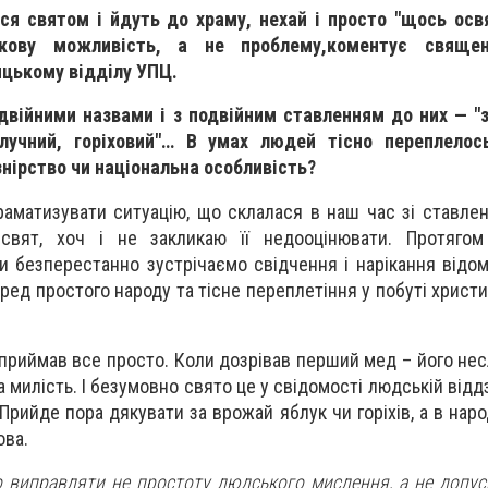
ся святом і йдуть до храму, нехай і просто "щось осв
кову можливість, а не проблему,коментує священ
ицькому відділу УПЦ.
двійними назвами і з подвійним ставленням до них — "з
лучний, горіховий"… В умах людей тісно переплелос
нірство чи національна особливість?
раматизувати ситуацію, що склалася в наш час зі ставле
вят, хоч і не закликаю її недооцінювати. Протягом в
и безперестанно зустрічаємо свідчення і нарікання відом
ед простого народу та тісне переплетіння у побуті христи
риймав все просто. Коли дозрівав перший мед – його несл
 милість. І безумовно свято це у свідомості людській від
Прийде пора дякувати за врожай яблук чи горіхів, а в наро
ова.
но виправляти не простоту людського мислення, а не допус