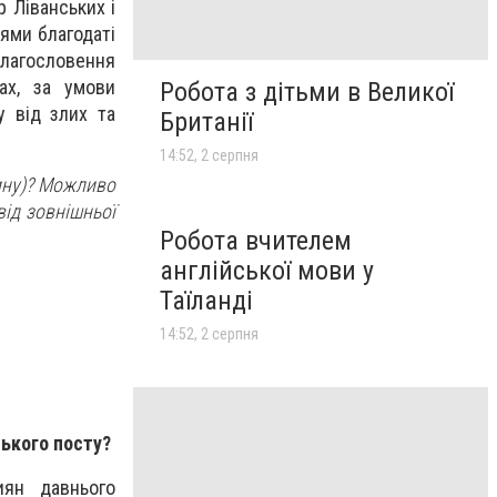
р Ліванських і
іями благодаті
благословення
ах, за умови
Робота з дітьми в Великої
у від злих та
Британії
14:52, 2 серпня
ину)? Можливо
ід зовнішньої
Робота вчителем
англійської мови у
Таїланді
14:52, 2 серпня
ького посту?
ян давнього