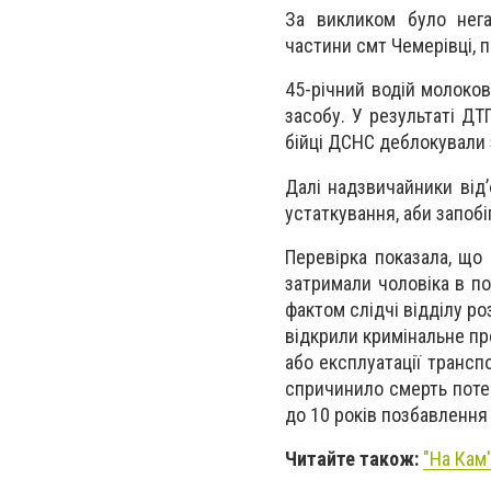
За викликом було нега
частини смт Чемерівці,
45-річний водій молоко
засобу. У результаті ДТ
бійці ДСНС деблокували 
Далі надзвичайники від’
устаткування, аби запоб
Перевірка показала, що 
затримали чоловіка в по
фактом слідчі відділу р
відкрили кримінальне пр
або експлуатації трансп
спричинило смерть потер
до 10 років позбавлення 
Читайте також:
"На Кам