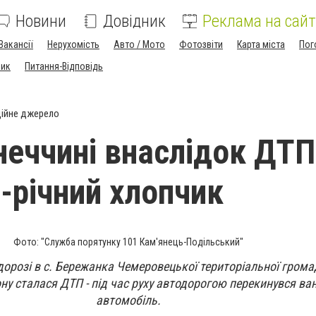
Новини
Довідник
Реклама на сайт
Вакансії
Нерухомість
Авто / Мото
Фотозвіти
Карта міста
Пог
ник
Питання-Відповідь
ійне джерело
неччині внаслідок ДТП
4-річний хлопчик
Фото: "Служба порятунку 101 Кам'янець-Подільський"
одорозі в с. Бережанка Чемеровецької територіальної грома
ну сталася ДТП - під час руху автодорогою перекинувся в
автомобіль.