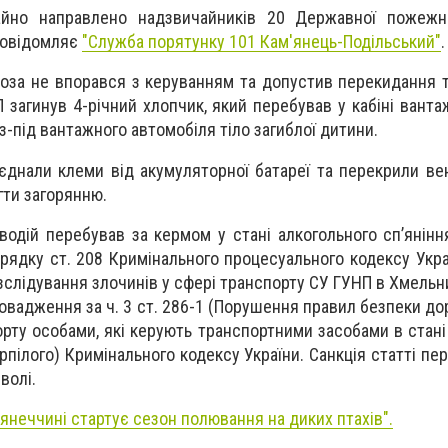
йно направлено надзвичайників 20 Державної пожежно
 повідомляє
"
Служба порятунку 101 Кам'янець-Подільський"
.
воза не впорався з керуванням та допустив перекидання 
П загинув 4-річний хлопчик, який перебував у кабіні вант
з-під вантажного автомобіля тіло загиблої дитини.
єднали клеми від акумуляторної батареї та перекрили вен
ігти загорянню.
водій перебував за кермом у стані алкогольного сп’яніння
рядку ст. 208 Кримінального процесуального кодексу Укра
озслідування злочинів у сфері транспорту СУ ГУНП в Хмельн
овадження за ч. 3 ст. 286-1 (Порушення правил безпеки до
орту особами, які керують транспортними засобами в стані
пілого) Кримінального кодексу України. Санкція статті пе
волі.
'янеччині стартує сезон полювання на диких птахів".