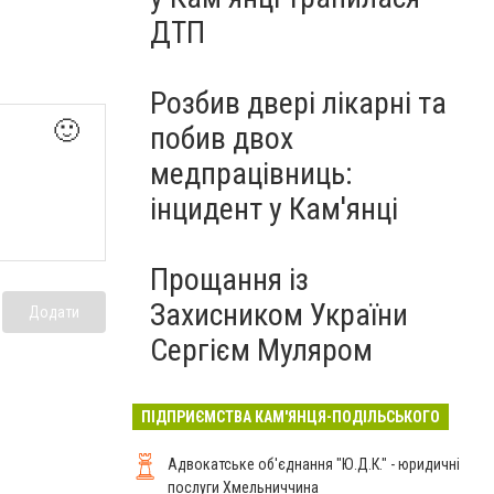
ДТП
Розбив двері лікарні та
🙂
побив двох
медпрацівниць:
інцидент у Кам'янці
Прощання із
Захисником України
Додати
Сергієм Муляром
ПІДПРИЄМСТВА КАМ'ЯНЦЯ-ПОДІЛЬСЬКОГО
Адвокатське об'єднання "Ю.Д.К." - юридичні
послуги Хмельниччина