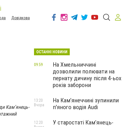
і
ода
Довідкова
ОСТАННІ НОВИНИ
На Хмельниччині
09:59
дозволили полювати на
пернату дичину після 4-ьох
років заборони
На Камʼянеччині зупинили
13:20
Вчора
п'яного водія Audi
ди Кам’янець-
антажний
У старостаті Кам’янець-
12:20