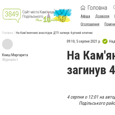
Головна
Афіша
Дозвілля
Оголошення
Поміч
Головна
На Кам'янеччині внаслідок ДТП загинув 4-річний хлопчик
09:10, 5 серпня 2021 р.
Над
На Кам'я
Книш Маргарита
Журналіст
загинув 
4 серпня о 12:01 на авт
Подільського райо