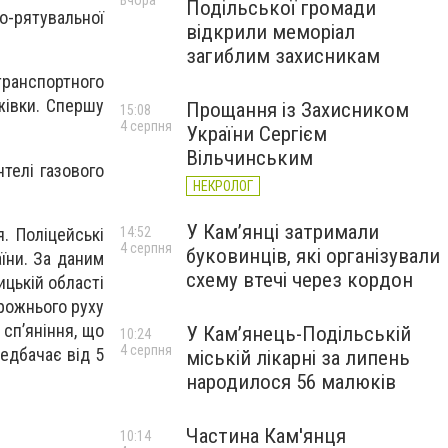
Вчора
Подільської громади
-рятувальної
відкрили меморіал
загиблим захисникам
транспортного
ажівки. Спершу
Прощання із Захисником
15:08
4 серпня
України Сергієм
Вільчинським
телі газового
НЕКРОЛОГ
У Кам’янці затримали
. Поліцейські
14:52
4 серпня
буковинців, які організували
їни. За даним
схему втечі через кордон
ицькій області
рожнього руху
 сп’яніння, що
У Кам’янець-Подільській
10:24
4 серпня
редбачає від 5
міській лікарні за липень
народилося 56 малюків
Частина Кам'янця
10:14