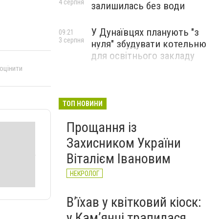
4 серпня
залишилась без води
У Дунаївцях планують "з
09:21
3 серпня
нуля" збудувати котельню
для освітнього закладу
 оцінити
ТОП НОВИНИ
Прощання із
Захисником України
Віталієм Івановим
НЕКРОЛОГ
Вʼїхав у квітковий кіоск:
у Камʼянці трапилася