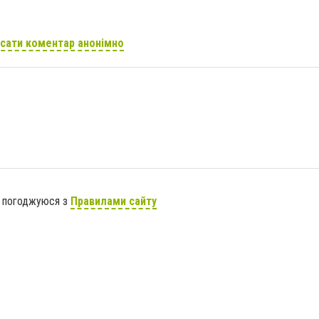
сати коментар анонімно
я погоджуюся з
Правилами сайту