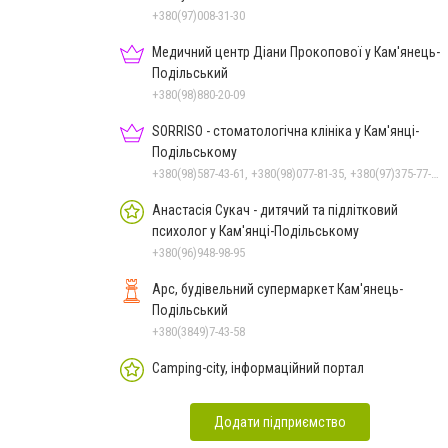
+380(97)008-31-30
Медичний центр Діани Прокопової у Кам'янець-
Подільський
+380(98)880-20-09
SORRISO - стоматологічна клініка у Кам'янці-
Подільському
+380(98)587-43-61, +380(98)077-81-35, +380(97)375-77-72, +380(97)982-31-07
Анастасія Сукач - дитячий та підлітковий
психолог у Кам'янці-Подільському
+380(96)948-98-95
Арс, будівельний супермаркет Кам'янець-
Подільський
+380(3849)7-43-58
Camping-city, інформаційний портал
Додати підприємство