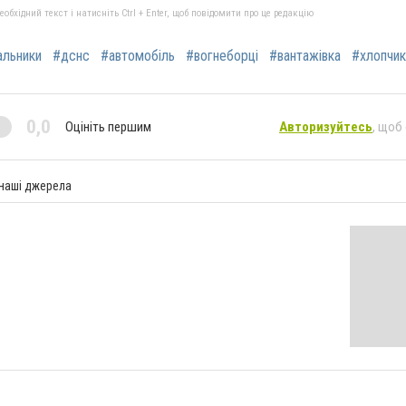
бхідний текст і натисніть Ctrl + Enter, щоб повідомити про це редакцію
альники
#дснс
#автомобіль
#вогнеборці
#вантажівка
#хлопчик
0,0
Оцініть першим
Авторизуйтесь
, щоб
 наші джерела