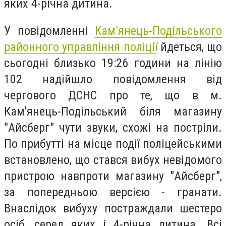
яких 4-річна дитина.
У повідомленні
Кам’янець-Подільського
районного управління поліції
йдеться, що
с
ьогодні близько 19:26 години на лінію
102 надійшло повідомлення від
чергового ДСНС про те, що в м.
Кам'янець-Подільський біля магазину
"Айсберг" чути звуки, схожі на постріли.
По прибутті на місце події поліцейськими
встановлено, що стався вибух невідомого
пристрою навпроти магазину "Айсберг",
за попередньою версією - гранати.
Внаслідок вибуху постраждали шестеро
осіб, серед яких і 4-річна дитина. Всі