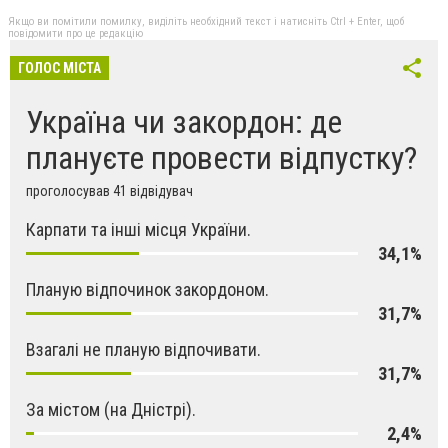
Якщо ви помітили помилку, виділіть необхідний текст і натисніть Ctrl + Enter, щоб
повідомити про це редакцію
ГОЛОС МІСТА
Україна чи закордон: де
плануєте провести відпустку?
проголосував 41 відвідувач
Карпати та інші місця України.
34,1%
Планую відпочинок закордоном.
31,7%
Взагалі не планую відпочивати.
31,7%
За містом (на Дністрі).
2,4%