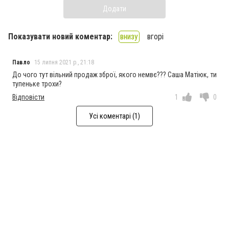
Додати
Показувати новий коментар:
внизу
вгорі
Павло
15 липня 2021 р., 21:18
До чого тут вільний продаж зброї, якого немвє??? Саша Матіюк, ти
тупеньке трохи?
Відповісти
1
0
Усі коментарі (1)