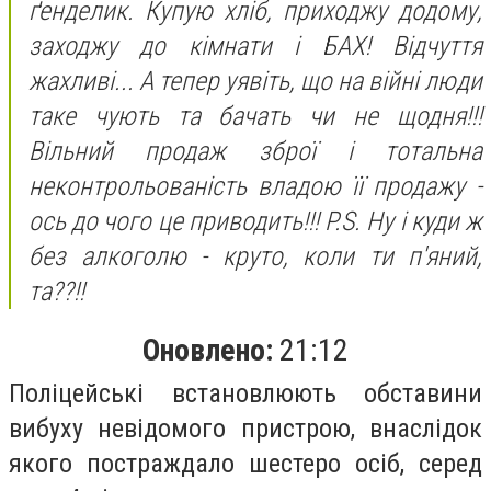
ґенделик. Купую хліб, приходжу додому,
заходжу до кімнати і БАХ! Відчуття
жахливі... А тепер уявіть, що на війні люди
таке чують та бачать чи не щодня!!!
Вільний продаж зброї і тотальна
неконтрольованість владою її продажу -
ось до чого це приводить!!! P.S. Ну і куди ж
без алкоголю - круто, коли ти п'яний,
та??!!
Оновлено:
21:12
Поліцейські встановлюють обставини
вибуху невідомого пристрою, внаслідок
якого постраждало шестеро осіб, серед