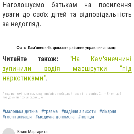
Наголошуємо батькам на посилення
уваги до своїх дітей та відповідальність
за недогляд.
Фото: Кам’янець-Подільське районне управління поліції
Читайте також:
"
На Кам'янеччині
зупинили водія маршрутки "під
наркотиками"
.
Якщо ви помітили помилку, виділіть необхідний текст і натисніть Ctrl + Enter, щоб
повідомити про це редакцію
#маленька дитина
#травма
#падіння з висоти
#лікарня
#госпіталізація
#медична допомога
#поліція
Книш Маргарита