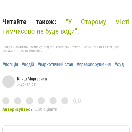
Читайте також:
"
У Старому місті
тимчасово не буде води
".
Якщо ви помітили помилку, виділіть необхідний текст і натисніть Ctrl + Enter, щоб
повідомити про це редакцію
#поліція
#водій
#наркотичний стан
#правопорушення
#суд
Книш Маргарита
Журналіст
0,0
Авторизуйтесь
, щоб оцінити