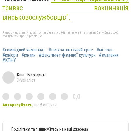
триває вакцинація
військовослужбовців".
Якщо ви помітили помилку, виділіть необхідний текст і натисніть Ctrl + Enter, щоб
повідомити про це редакцію
#командний чемпіонат
#легкоатлетичний крос
#молодь
#юніори
#юнаки
#факультет фізичної культури
#змагання
#КПНУ
Книш Маргарита
Журналіст
0,0
Авторизуйтесь
, щоб оцінити
Поділіться та підписуйтесь на наші джерела