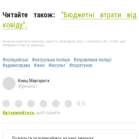
Читайте також:
"
Бюджетні втрати від
ковіду
".
Якщо ви помітили помилку, виділіть необхідний текст і натисніть Ctrl + Enter, щоб
повідомити про це редакцію
#поліцейські
#патрульна поліція
#управління поліції
#адмінсправа
#жек
#інсульт
#порятунок
Книш Маргарита
Журналіст
0,0
Авторизуйтесь
, щоб оцінити
Поділіться та підписуйтесь на наші джерела