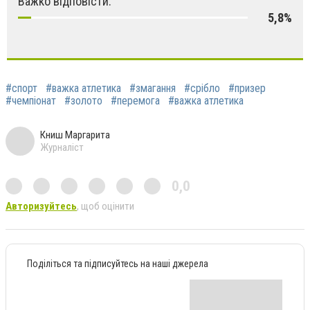
Важко відповісти.
5,8%
#спорт
#важка атлетика
#змагання
#срібло
#призер
#чемпіонат
#золото
#перемога
#важка атлетика
Книш Маргарита
Журналіст
0,0
Авторизуйтесь
, щоб оцінити
Поділіться та підписуйтесь на наші джерела