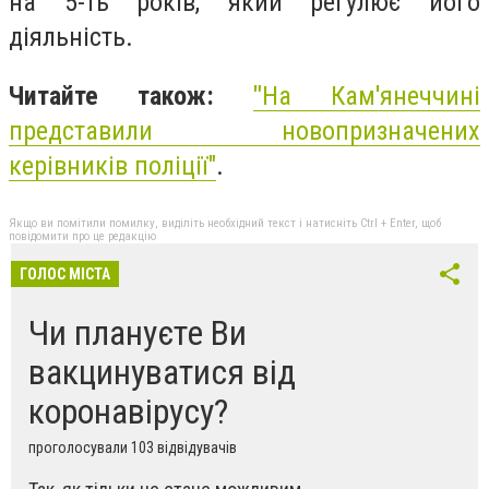
на 5-ть років, який регулює його
діяльність.
Читайте також:
"
На Кам'янеччині
представили новопризначених
керівників поліції"
.
Якщо ви помітили помилку, виділіть необхідний текст і натисніть Ctrl + Enter, щоб
повідомити про це редакцію
ГОЛОС МІСТА
Чи плануєте Ви
вакцинуватися від
коронавірусу?
проголосували 103 відвідувачів