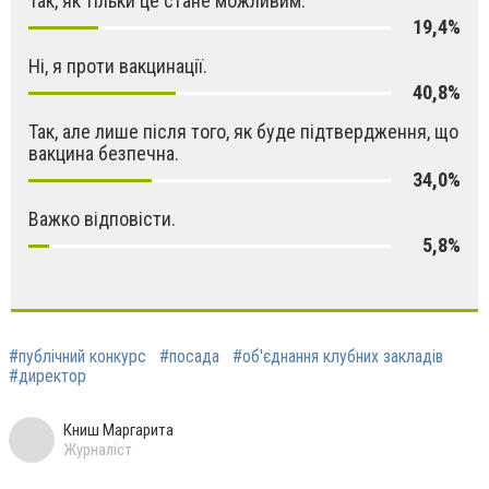
Так, як тільки це стане можливим.
19,4%
Ні, я проти вакцинації.
40,8%
Так, але лише після того, як буде підтвердження, що
вакцина безпечна.
34,0%
Важко відповісти.
5,8%
#публічний конкурс
#посада
#об'єднання клубних закладів
#директор
Книш Маргарита
Журналіст