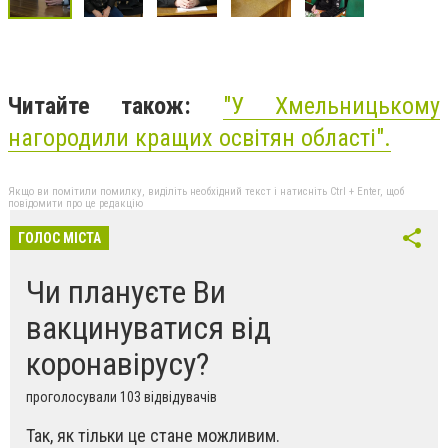
Читайте також:
"
У Хмельницькому
нагородили кращих освітян області
".
Якщо ви помітили помилку, виділіть необхідний текст і натисніть Ctrl + Enter, щоб
повідомити про це редакцію
ГОЛОС МІСТА
Чи плануєте Ви
вакцинуватися від
коронавірусу?
проголосували 103 відвідувачів
Так, як тільки це стане можливим.