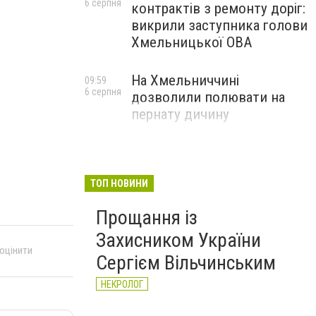
6 серпня
контрактів з ремонту доріг:
викрили заступника голови
Хмельницької ОВА
На Хмельниччині
09:59
6 серпня
дозволили полювати на
пернату дичину
ТОП НОВИНИ
Прощання із
Захисником України
 оцінити
Сергієм Вільчинським
НЕКРОЛОГ