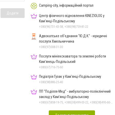
Camping-city, інформаційний портал
Додати
Центр фізичного відновлення KINEZIOLOG у
Кам'янці-Подільському
+380(96)731-43-58, +380(98)759-81-22
Адвокатське об'єднання "Ю.Д.К." - юридичні
послуги Хмельниччина
+380(97)008-31-30
Послуги мініекскаватора та земляні роботи
Кам'янець-Подільський
+380(67)716-75-60
Педіатрія Гузак у Кам'янці-Подільському
+380(98)886-25-40
ПП "Поділля-Мед" - амбулаторно-поліклінічний
заклад у Кам’янці-Подільському
+380(67)858-19-75, +380(38)499-03-22, +380(38)495-60-27