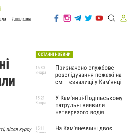
і
ода
Довідкова
ОСТАННІ НОВИНИ
ні
Призначено службове
15:30
Вчора
розслідування пожежі на
или
сміттєзвалищі у Кам’янці
У Кам’янці-Подільському
15:21
Вчора
патрульні виявили
нетверезого водія
На Камʼянеччині двоє
, після курсу
15:11