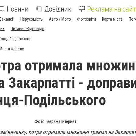
Новини
Довідник
Реклама на сайт
Вакансії
Нерухомість
Авто / Мото
Фотозвіти
Карта міста
Пог
ник
Питання-Відповідь
'янця-Подільського
ійне джерело
отра отримала множин
а Закарпатті - доправ
нця-Подільського
Фото: мережа Інтернет
ам'янчанку, котра отримала множинні травми на Закарпатті