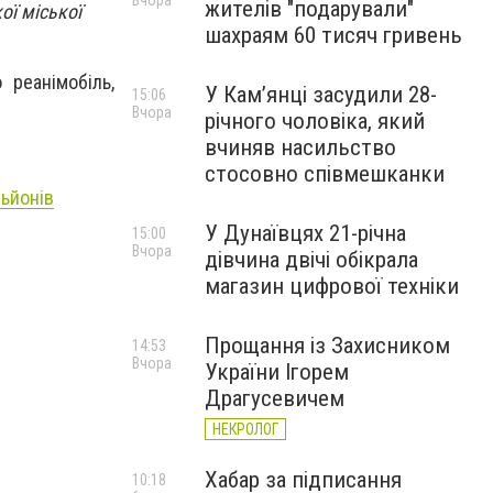
Вчора
жителів "подарували"
ої міської
шахраям 60 тисяч гривень
 реанімобіль,
У Камʼянці засудили 28-
15:06
Вчора
річного чоловіка, який
вчиняв насильство
стосовно співмешканки
льйонів
У Дунаївцях 21-річна
15:00
Вчора
дівчина двічі обікрала
магазин цифрової техніки
Прощання із Захисником
14:53
Вчора
України Ігорем
Драгусевичем
НЕКРОЛОГ
Хабар за підписання
10:18