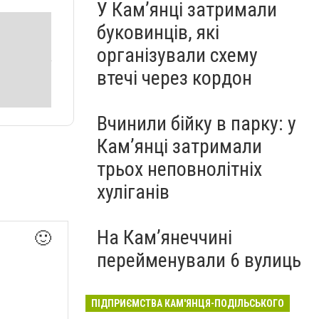
У Кам’янці затримали
буковинців, які
організували схему
втечі через кордон
Вчинили бійку в парку: у
Кам’янці затримали
трьох неповнолітніх
хуліганів
На Камʼянеччині
🙂
перейменували 6 вулиць
ПІДПРИЄМСТВА КАМ'ЯНЦЯ-ПОДІЛЬСЬКОГО