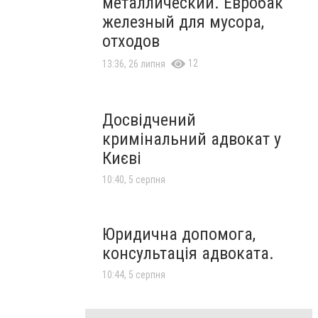
металлический. Евробак
железный для мусора,
отходов
12
13:36, 26 липня
Досвідчений
кримінальний адвокат у
Києві
10:40, 5 серпня
Юридична допомога,
консультація адвоката.
10:44, 5 серпня