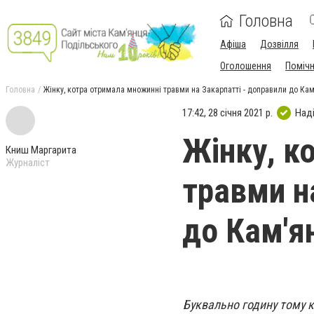
Головна
Афіша
Дозвілля
Оголошення
Поміч
Головна
Жінку, котра отримала множинні травми на Закарпатті - доправили до Кам
17:42, 28 січня 2021 р.
Над
Жінку, к
Книш Маргарита
Журналіст
травми н
до Кам'я
Буквально годину тому к