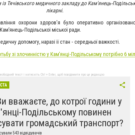
 із Тячівського медичного закладу до Кам'янець-Подільськ
лікарні.
вління охорони здоров'я було оперативно організовано
ам’янець-Подільської міської ради.
дичну допомогу, наразі її стан - середньої важкості.
тьбу зі злочинністю у Кам’янці-Подільському потрібно 6 мі
бхідний текст і натисніть Ctrl + Enter, щоб повідомити про це редакцію
ІСТА
Ви вважаєте, до котрої години у
'янці-Подільському повинен
сувати громадський транспорт?
ували 543 відвідувачів