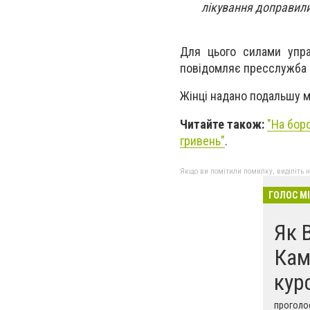
лікування доправили
Для цього силами упра
повідомляє пресслужба К
Жінці надано подальшу ме
Читайте також:
"
На боро
гривень
"
.
Якщо ви помітили помилку, виділіть нео
ГОЛОС М
Як 
Кам
кур
проголос