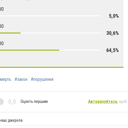
00
5,0%
00
30,6%
00
64,5%
мерть
#закон
#порушення
0,0
Оцініть першим
Авторизуйтесь
, щоб
 наші джерела