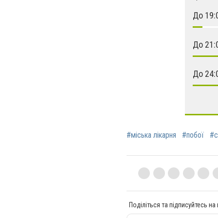
До 19:
До 21:
До 24:
#міська лікарня
#побої
#с
Поділіться та підписуйтесь на