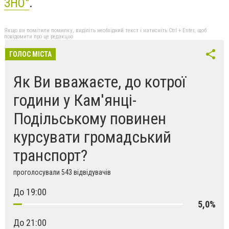
ЗНО
"
.
Якщо ви помітили помилку, виділіть необхідний текст і натисніть Ctrl + Enter, щоб
повідомити про це редакцію
ГОЛОС МІСТА
Як Ви вважаєте, до котрої
години у Кам'янці-
Подільському повинен
курсувати громадський
транспорт?
проголосували 543 відвідувачів
До 19:00
5,0%
До 21:00