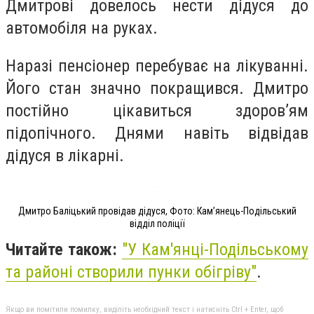
Дмитрові довелось нести дідуся до
автомобіля на руках.
Наразі пенсіонер перебуває на лікуванні.
Його стан значно покращився. Дмитро
постійно цікавиться здоров’ям
підопічного. Днями навіть відвідав
дідуся в лікарні.
Дмитро Баліцький провідав дідуся, Фото: Кам’янець-Подільський
відділ поліції
Читайте також:
"
У Кам'янці-Подільському
та районі створили пунки обігріву
"
.
Якщо ви помітили помилку, виділіть необхідний текст і натисніть Ctrl + Enter, щоб