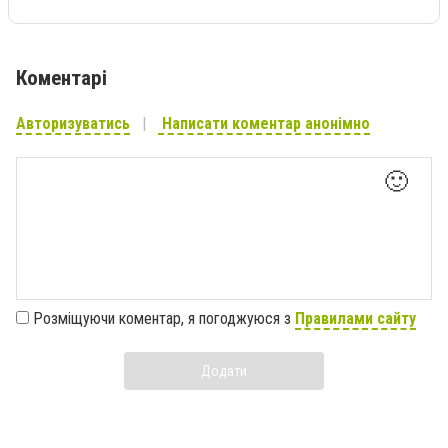
Коментарі
Авторизуватись
Написати коментар анонімно
🙂
Розміщуючи коментар, я погоджуюся з
Правилами сайту
Додати