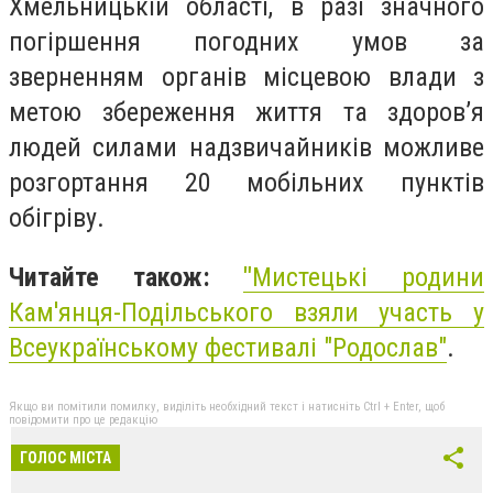
Хмельницькій області, в разі значного
погіршення погодних умов за
зверненням органів місцевою влади з
метою збереження життя та здоров’я
людей силами надзвичайників можливе
розгортання 20 мобільних пунктів
обігріву.
Читайте також:
"
Мистецькі родини
Кам'янця-Подільського взяли участь у
Всеукраїнському фестивалі "Родослав"
.
Якщо ви помітили помилку, виділіть необхідний текст і натисніть Ctrl + Enter, щоб
повідомити про це редакцію
ГОЛОС МІСТА