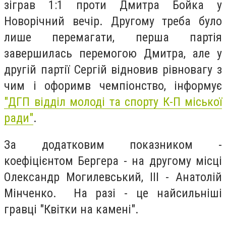
зіграв 1:1 проти Дмитра Бойка у
Новорічний вечір. Другому треба було
лише перемагати, перша партія
завершилась перемогою Дмитра, але у
другій партії Сергій відновив рівновагу з
чим і офоримв чемпіонство, інформує
"ДГП відділ молоді та спорту К-П міської
ради"
.
За додатковим показником -
коефіцієнтом Бергера - на другому місці
Олександр Могилевський, ІІІ - Анатолій
Мінченко. На разі - це найсильніші
гравці "Квітки на камені".