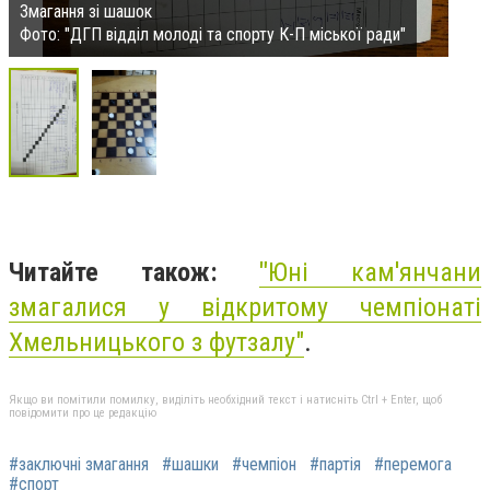
Змагання зі шашок
Фото: "ДГП відділ молоді та спорту К-П міської ради"
Читайте також:
"
Юні кам'янчани
змагалися у відкритому чемпіонаті
Хмельницького з футзалу"
.
Якщо ви помітили помилку, виділіть необхідний текст і натисніть Ctrl + Enter, щоб
повідомити про це редакцію
#заключні змагання
#шашки
#чемпіон
#партія
#перемога
#спорт