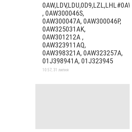
0AW,LDV,LDU,0D9,LZL,LHL#0A
, 0AW300046S,
0AW300047A, 0AW300046P,
0AW325031AK,
0AW301212A ,
0AW323911AQ,
0AW398321A, 0AW323257A,
01J398941A, 01J323945
10:57, 31 липня