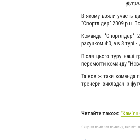
футза
В якому взяли участь дв
"Спортлідер" 2009 р.н. 
Команда "Спортлідер" 
рахунком 4:0, а в 3 турі
Після цього туру наші г
перемогти команду "Новат
Та все ж таки команда п
тренери-викладачі з фут
Читайте також:
"
Кам'ян
Якщо ви помітили помилку, виділіть нео