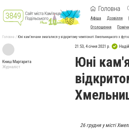
Головна
Афіша
Дозвілля
Оголошення
Поміч
Головна
Юні кам'янчани змагалися у відкритому чемпіонаті Хмельницького з футз
21:53, 4 січня 2021 р.
Наді
Юні кам'
Книш Маргарита
Журналіст
відкрито
Хмельниц
26 грудня у місті Хме