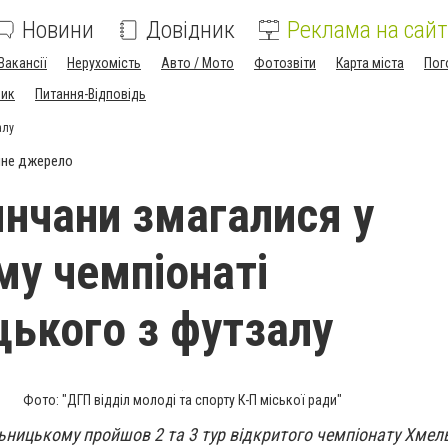
Новини
Довідник
Реклама на сайт
Вакансії
Нерухомість
Авто / Мото
Фотозвіти
Карта міста
Пог
ник
Питання-Відповідь
алу
йне джерело
янчани змагалися у
му чемпіонаті
ького з футзалу
Фото: "ДГП відділ молоді та спорту К-П міської ради"
льницькому пройшов 2 та 3 тур відкритого чемпіонату Хмел