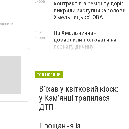
Вчора
контрактів з ремонту доріг:
викрили заступника голови
Хмельницької ОВА
 оцінити
На Хмельниччині
09:59
Вчора
дозволили полювати на
пернату дичину
ТОП НОВИНИ
Вʼїхав у квітковий кіоск:
у Камʼянці трапилася
ДТП
Прощання із