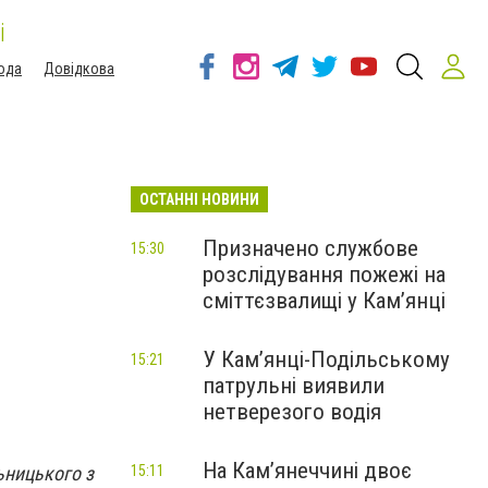
і
ода
Довідкова
ОСТАННІ НОВИНИ
Призначено службове
15:30
розслідування пожежі на
сміттєзвалищі у Кам’янці
У Кам’янці-Подільському
15:21
патрульні виявили
нетверезого водія
На Камʼянеччині двоє
ьницького з
15:11