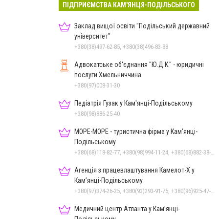
ПІДПРИЄМСТВА КАМ'ЯНЦЯ-ПОДІЛЬСЬКОГО
Заклад вищої освіти "Подільський державний
університет"
+380(38)497-62-85, +380(38)496-83-88
Адвокатське об'єднання "Ю.Д.К." - юридичні
послуги Хмельниччина
+380(97)008-31-30
Педіатрія Гузак у Кам'янці-Подільському
+380(98)886-25-40
МОРЕ-МОРЕ - туристична фірма у Кам’янці-
Подільському
+380(68)118-82-77, +380(98)994-11-24, +380(68)882-38-28
Агенція з працевлаштування Камелот-Х у
Кам’янці-Подільському
+380(97)374-26-25, +380(93)293-91-75, +380(96)925-47-71, +380(73)327-54-83
Медичний центр Атланта у Кам’янці-