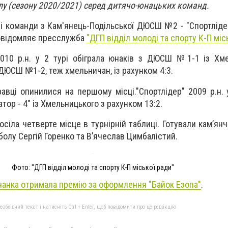
лу (сезону 2020/2021) серед дитячо-юнацьких команд.
і команди з Кам'янець-Подільської ДЮСШ №2 - "Спортлідер
Повідомляє пресслужба
"ДГП відділ молоді та спорту К-П міс
2010 р.н. у 2 турі обіграла юнаків з ДЮСШ №1-1 із Хм
 - ДЮСШ №1-2, теж хмельничан, із рахунком 4:3.
равці опинилися на першому місці."Спортлідер" 2009 р.н. 
ор - 4" із Хмельницького з рахунком 13:2.
осіла четверте місце в турнірній таблиці. Готували кам’ян
болу Сергій Горенко та В’ячеслав Цимбалістий.
Фото: "ДГП відділ молоді та спорту К-П міської ради"
чанка отримала премію за оформлення "Байок Езопа"
.
бхідний текст і натисніть Ctrl + Enter, щоб повідомити про це редакцію