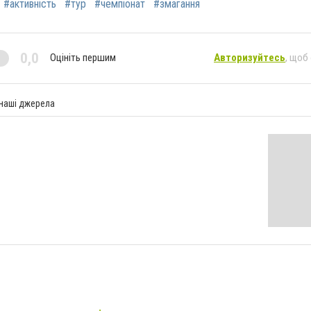
#активність
#тур
#чемпіонат
#змагання
0,0
Оцініть першим
Авторизуйтесь
, щоб
 наші джерела