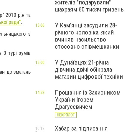
жителів "подарували"
шахраям 60 тисяч гривень
" 2010 р.н та
ької ради"
.
У Камʼянці засудили 28-
15:06
річного чоловіка, який
ельницького з
вчиняв насильство
стосовно співмешканки
у 3 турі зумів
У Дунаївцях 21-річна
15:00
дівчина двічі обікрала
чан до змагань
магазин цифрової техніки
Прощання із Захисником
14:53
України Ігорем
Драгусевичем
НЕКРОЛОГ
Хабар за підписання
10:18