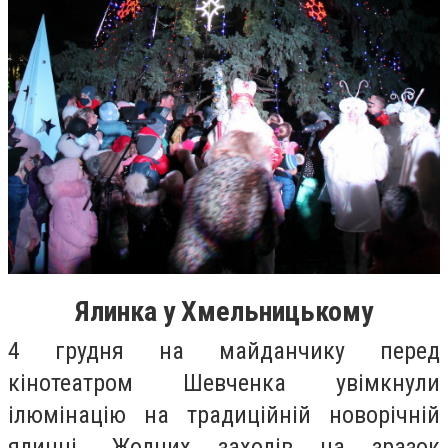
Ялинка у Хмельницькому
4 грудня на майданчику перед
кінотеатром Шевченка увімкнули
ілюмінацію на традиційній новорічній
ялинці. Жодних заходів на зразок