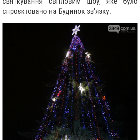
святкування світловим шоу, яке було
спроєктовано на Будинок зв’язку.