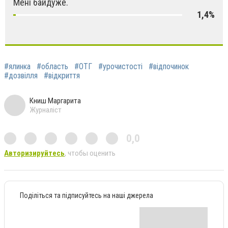
Мені байдуже.
1,4%
#ялинка
#область
#ОТГ
#урочистості
#відпочинок
#дозвілля
#відкриття
Книш Маргарита
Журналіст
0,0
Авторизируйтесь
, чтобы оценить
Поділіться та підписуйтесь на наші джерела