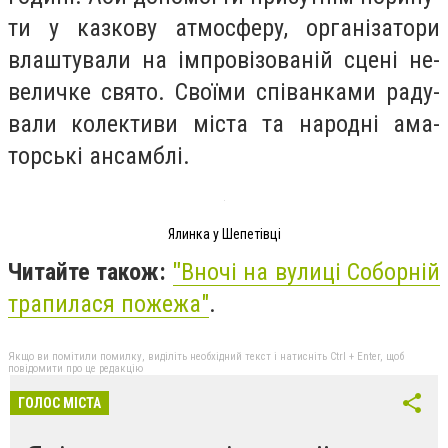
ти у каз­ко­ву ат­мосфе­ру, ор­га­ні­за­то­ри
влаш­ту­ва­ли на ім­про­ві­зо­ва­ній сце­ні не­
ве­лич­ке свя­то. Сво­їми спі­ван­ка­ми ра­ду­
вали колективи міста та на­род­ні ама­
торсь­кі ан­сам­блі.
Ялинка у Шепетівці
Читайте також:
"
Вночі на вулиці Соборній
трапилася пожежа"
.
Якщо ви помітили помилку, виділіть необхідний текст і натисніть Ctrl + Enter, щоб
повідомити про це редакцію
ГОЛОС МІСТА