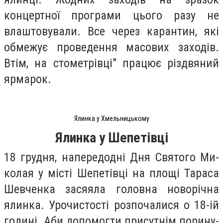
концертної програми цього разу не
влаштовували. Все через карантин, які
обмежує проведення масових заходів.
Втім, на стометрівці" працює різдвяний
ярмарок.
Ялинка у Хмельницькому
Ялинка у Шепетівці
18 груд­ня, на­пе­ре­дод­ні Дня Свя­то­го Ми­
ко­лая у міс­ті Ше­пе­тів­ці на пло­щі Та­ра­са
Шев­ченка за­ся­яла го­лов­на но­во­річ­на
ялин­ка. Уро­чис­тості роз­по­ча­ли­ся о 18-ій
го­ди­ні. Аби до­по­мог­ти при­сут­нім по­ри­ну­