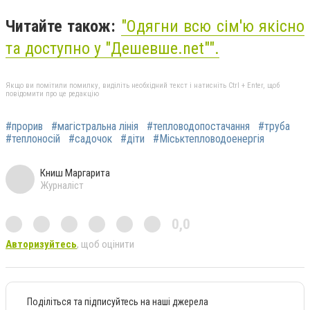
Читайте також:
"
Одягни всю сім'ю якісно
та доступно у "Дешевше.net"
".
Якщо ви помітили помилку, виділіть необхідний текст і натисніть Ctrl + Enter, щоб
повідомити про це редакцію
#прорив
#магістральна лінія
#тепловодопостачання
#труба
#теплоносій
#садочок
#діти
#Міськтепловодоенергія
Книш Маргарита
Журналіст
0,0
Авторизуйтесь
, щоб оцінити
Поділіться та підписуйтесь на наші джерела