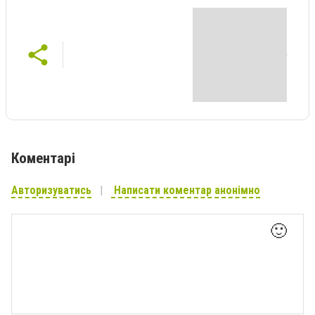
Коментарі
Авторизуватись
Написати коментар анонімно
🙂