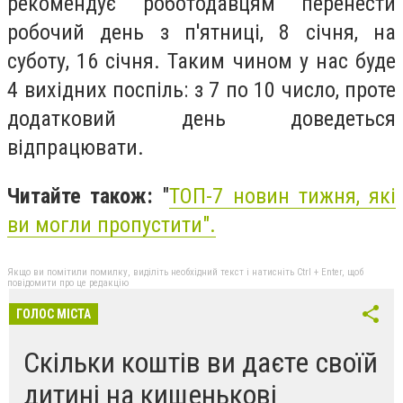
рекомендує роботодавцям перенести
робочий день з п'ятниці, 8 січня, на
суботу, 16 січня. Таким чином у нас буде
4 вихідних поспіль: з 7 по 10 число, проте
додатковий день доведеться
відпрацювати.
Читайте також:
"
ТОП-7 новин тижня, які
ви могли пропустити
".
Якщо ви помітили помилку, виділіть необхідний текст і натисніть Ctrl + Enter, щоб
повідомити про це редакцію
ГОЛОС МІСТА
Скільки коштів ви даєте своїй
дитині на кишенькові