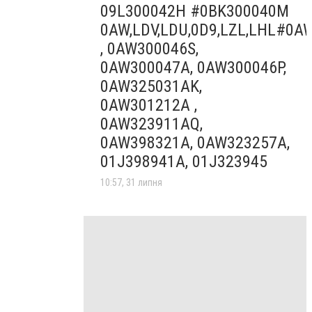
09L300042H #0BK300040M
0AW,LDV,LDU,0D9,LZL,LHL#0A
, 0AW300046S,
0AW300047A, 0AW300046P,
0AW325031AK,
0AW301212A ,
0AW323911AQ,
0AW398321A, 0AW323257A,
01J398941A, 01J323945
10:57, 31 липня