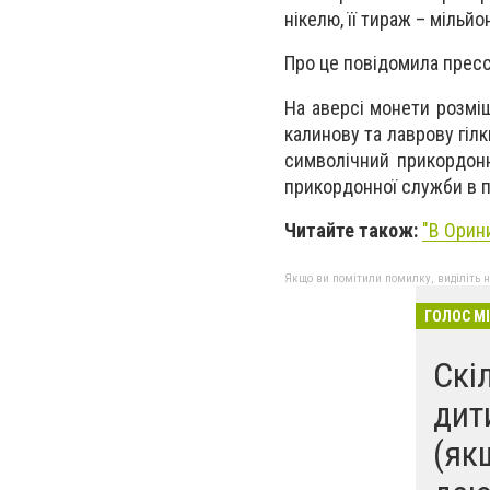
нікелю, її тираж – мільйо
Про це повідомила пре
На аверсі монети розмі
калинову та лаврову гілк
символічний прикордонн
прикордонної служби в пов
Читайте також:
"
В Орини
Якщо ви помітили помилку, виділіть нео
ГОЛОС М
Скі
дит
(як