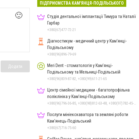
ПІДПРИЄМСТВА КАМ'ЯНЦЯ-ПОДІЛЬСЬКОГО
🙂
Студія дентальної імплантації Тимура та Наталії
Гарбар
+380(67)477-72-21
Діагностикум - медичний центр у Кам'янці-
Подільському
+380(96)896-79-69
Meri Dent - стоматологія у Кам’янці-
Додати
Подільському та Мельниці-Подільській
+380(96)839-87-82, +380(99)611-21-65
Центр сімейної медицини - багатопрофільна
поліклініка у Кам’янці-Подільському
+380(96)796-36-85, +380(98)812-63-48, +380(97)782-45-70
Послуги мініекскаватора та земляні роботи
Кам'янець-Подільський
+380(67)716-75-60