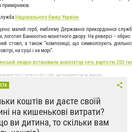
н примірників.
сслужба
Національного банку України.
щено: малий герб, емблему Державної прикордонної служби
и, логотип Банкнотно-монетного двору. На реверсі – обрис 
ий стовп, а також "композиції, що символізують діяльні
ітрі, на суші і на морі".
нській лікарні встановили аналізатор сечі, вартістю 200 ти
бхідний текст і натисніть Ctrl + Enter, щоб повідомити про це редакцію
ІСТА
льки коштів ви даєте своїй
ині на кишенькові витрати?
що ви дитина, то скільки вам