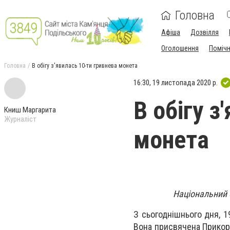
Головна
Афіша
Дозвілля
Оголошення
Поміч
Головна
В обігу з'явилась 10-ти гривнева монета
16:30, 19 листопада 2020 р.
В обігу з
Книш Маргарита
Журналіст
монета
Національний 
З сьогоднішнього дня, 1
Вона присвячена Прикорд