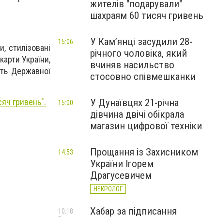
жителів "подарували"
шахраям 60 тисяч гривень
У Камʼянці засудили 28-
15:06
, стилізовані
річного чоловіка, який
карти України,
вчиняв насильство
сть Державної
стосовно співмешканки
сяч гривень
".
У Дунаївцях 21-річна
15:00
дівчина двічі обікрала
магазин цифрової техніки
Прощання із Захисником
14:53
України Ігорем
Драгусевичем
НЕКРОЛОГ
Хабар за підписання
10:18