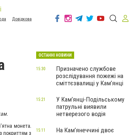
і
ода
Довідкова
ОСТАННІ НОВИНИ
а
Призначено службове
15:30
розслідування пожежі на
сміттєзвалищі у Кам’янці
У Кам’янці-Подільському
15:21
патрульні виявили
нетверезого водія
кам.
м'ятна монета.
На Камʼянеччині двоє
15:11
з покриттям з