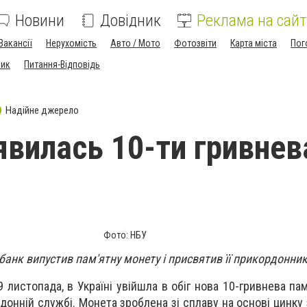
Новини
Довідник
Реклама на сайт
Вакансії
Нерухомість
Авто / Мото
Фотозвіти
Карта міста
Пог
ник
Питання-Відповідь
Надійне джерело
'явилась 10-ти гривнев
Фото: НБУ
банк випустив пам'ятну монету і присвятив її прикордонни
9 листопада, в Україні увійшла в обіг нова 10-гривнева па
онній службі. Монета зроблена зі сплаву на основі цинку 