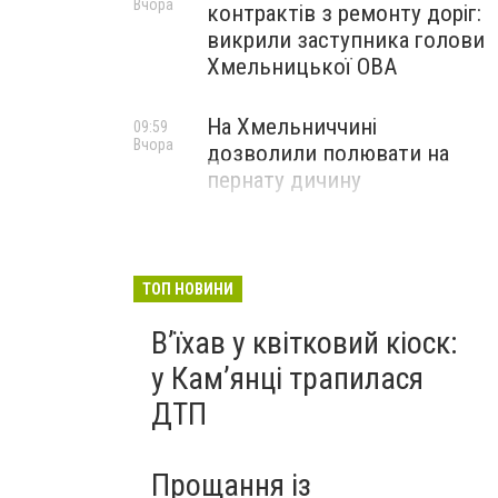
Вчора
контрактів з ремонту доріг:
викрили заступника голови
Хмельницької ОВА
На Хмельниччині
09:59
Вчора
дозволили полювати на
пернату дичину
ТОП НОВИНИ
Вʼїхав у квітковий кіоск:
у Камʼянці трапилася
ДТП
Прощання із