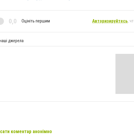
0,0
Оцініть першим
Авторизируйтесь
, ч
 наші джерела
сати коментар анонімно