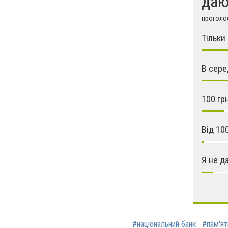
даю
проголос
Тільки
В сере
100 гр
Від 10
Я не д
#національний банк
#пам'ят