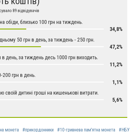
ть коштів)
увало 89 відвідувачів
 на обіди, близько 100 грн на тиждень.
34,8%
дньому 50 грн в день, за тиждень - 250 грн.
47,2%
н в день, за тиждень десь 1000 грн виходить.
11,2%
0-200 грн в день.
1,1%
аю своїй дитині гроші на кишенькові витрати.
5,6%
на монета
#прикордонники
#10-гривнева пам'ятна монета
#НБУ