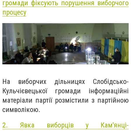
громади фіксують порушення виборчого
процесу
На виборчих дільницях Слобідсько-
Кульчієвецької громади інформаційні
матеріали партії розмістили з партійною
символікою.
2.
Явка виборців у Кам'янці-