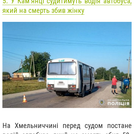
5.
У Кам’янці судитимуть водія автобуса,
який на смерть збив жінку
На Хмельниччині перед судом постане