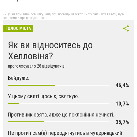
Якщо ви помітили помилку, виділіть необхідний текст і натисніть Ctrl + Enter, щоб
повідомити про це редакцію
ГОЛОС МІСТА
Як ви відноситесь до
Хелловіна?
проголосувало 28 відвідувачів
Байдуже.
46,4%
У цьому святі щось є, святкую.
10,7%
Противник свята, адже це поклоніння нечисті.
35,7%
Не проти і сам(а) переодягнутись в чудернацький