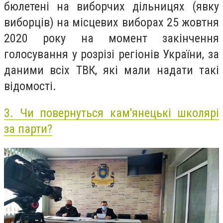
бюлетені на виборчих дільницях (явку
виборців) на місцевих виборах 25 жовтня
2020 року на момент закінчення
голосування у розрізі регіонів України, за
даними всіх ТВК, які мали надати такі
відомості.
3.
Чи повернуться кам'янецькі школярі
за парти?