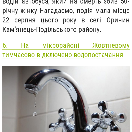
водій автобуса, який на смерть збив 50-
річну жінку Нагадаємо, подія мала місце
22 серпня цього року в селі Оринин
Кам’янець-Подільського району.
6.
На мікрорайоні Жовтневому
тимчасово відключено водопостачання