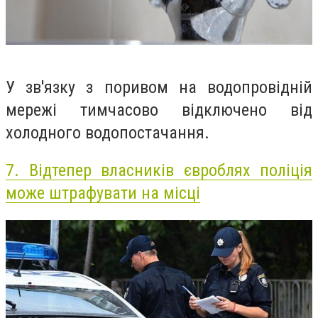
У зв'язку з поривом на водопровідній
мережі тимчасово відключено від
холодного водопостачання.
7.
Відтепер власників євроблях поліція
може штрафувати на місці