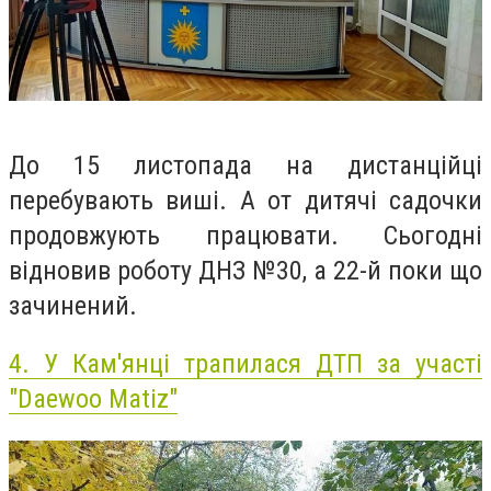
До 15 листопада на дистанційці
перебувають виші. А от дитячі садочки
продовжують працювати. Сьогодні
відновив роботу ДНЗ №30, а 22-й поки що
зачинений.
4.
У Кам'янці трапилася ДТП за участі
"Daewoo Matiz"