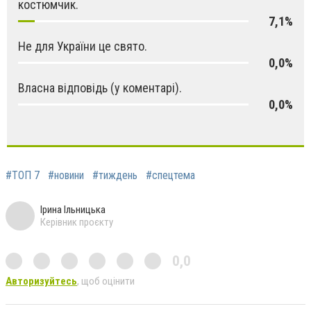
костюмчик.
7,1%
Не для України це свято.
0,0%
Власна відповідь (у коментарі).
0,0%
#ТОП 7
#новини
#тиждень
#спецтема
Ірина Ільницька
Керівник проєкту
0,0
Авторизуйтесь
, щоб оцінити