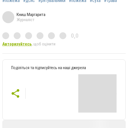
#пожежа
#дснс
#рятувальники
#пожежа
#суха
#трава
Книш Маргарита
Журналіст
0,0
Авторизуйтесь
, щоб оцінити
Поділіться та підписуйтесь на наші джерела