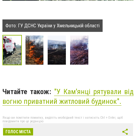
Фото: ГУ ДСНС України у Хмельницькій області
Читайте також:
"
У Кам'янці рятували від
вогню приватний житловий будинок
".
Якщо ви помітили помилку, виділіть необхідний текст і натисніть Ctrl + Enter, щоб
повідомити про це редакцію
ГОЛОС МІСТА