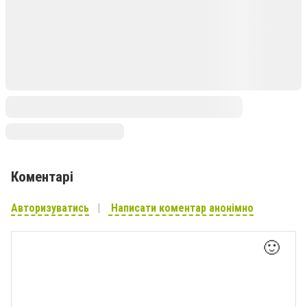
Коментарі
Авторизуватись
Написати коментар анонімно
🙂