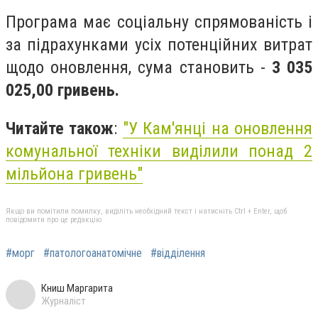
Програма має соціальну спрямованість і
за підрахунками усіх потенційних витрат
щодо оновлення, сума становить -
3 035
025,00 гривень.
Читайте також
:
"
У Кам'янці на оновлення
комунальної техніки виділили понад 2
мільйона гривень
"
Якщо ви помітили помилку, виділіть необхідний текст і натисніть Ctrl + Enter, щоб
повідомити про це редакцію
#морг
#патологоанатомічне
#відділення
Книш Маргарита
Журналіст