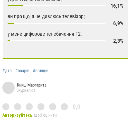
16,1%
ви про що, я не дивлюсь телевізор;
6,9%
у мене цифорове телебачення Т2.
2,3%
#дтп
#аварія
#поліція
Книш Маргарита
Журналіст
0,0
Авторизуйтесь
, щоб оцінити