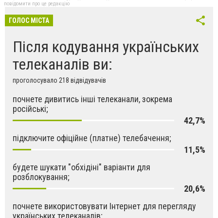
повідомити про це редакцію
ГОЛОС МІСТА
Після кодування українських
телеканалів ви:
проголосувало 218 відвідувачів
почнете дивитись інші телеканали, зокрема
російські;
42,7%
підключите офіційне (платне) телебачення;
11,5%
будете шукати "обхідіні" варіанти для
розблокування;
20,6%
почнете використовувати Інтернет для перегляду
українських телеканалів;