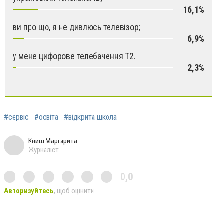
16,1%
ви про що, я не дивлюсь телевізор;
6,9%
у мене цифорове телебачення Т2.
2,3%
#сервіс
#освіта
#відкрита школа
Книш Маргарита
Журналіст
0,0
Авторизуйтесь
, щоб оцінити