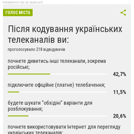
повідомити про це редакцію
ГОЛОС МІСТА
Після кодування українських
телеканалів ви:
проголосувало 218 відвідувачів
почнете дивитись інші телеканали, зокрема
російські;
42,7%
підключите офіційне (платне) телебачення;
11,5%
будете шукати "обхідіні" варіанти для
розблокування;
20,6%
почнете використовувати Інтернет для перегляду
українських телеканалів;