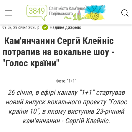
09:52, 28 січня 2020 р.
Надійне джерело
Кам'янчанин Сергй Клейніс
потрапив на вокальне шоу -
"Голос країни"
Фото: "1+1"
26 січня, в ефірі каналу "1+1" стартував
новий випуск вокального проєкту "Голос
країни 10", в якому виступив 23-річний
кам'янчанин - Сергій Клейніс.