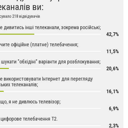
еканалів ви:
увало 218 відвідувачів
е дивитись інші телеканали, зокрема російські;
42,7%
чите офіційне (платне) телебачення;
11,5%
 шукати "обхідіні" варіанти для розблокування;
20,6%
е використовувати Інтернет для перегляду
ських телеканалів;
16,1%
 що, я не дивлюсь телевізор;
6,9%
 цифорове телебачення Т2.
2,3%