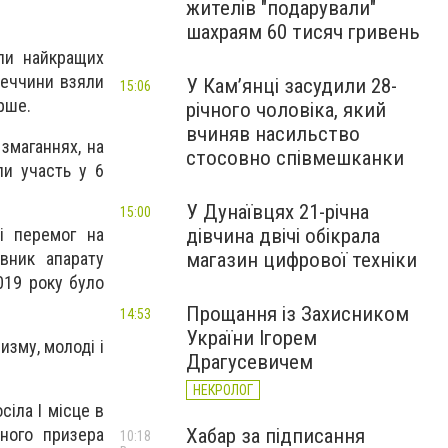
жителів "подарували"
шахраям 60 тисяч гривень
или найкращих
неччини взяли
У Камʼянці засудили 28-
15:06
рше.
річного чоловіка, який
вчиняв насильство
 змаганнях, на
стосовно співмешканки
ли участь у 6
У Дунаївцях 21-річна
15:00
 і перемог на
дівчина двічі обікрала
івник апарату
магазин цифрової техніки
019 року було
Прощання із Захисником
14:53
України Ігорем
изму, молоді і
Драгусевичем
НЕКРОЛОГ
іла І місце в
Хабар за підписання
бного призера
10:18