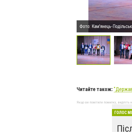
Фото: Кам'янець-Подільсь
Читайте також:
"
Держав
Якщо ви помітили помилку, виділіть нео
ГОЛОС М
Піс