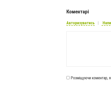
Коментарі
Авторизуватись
Напи
Розміщуючи коментар, 