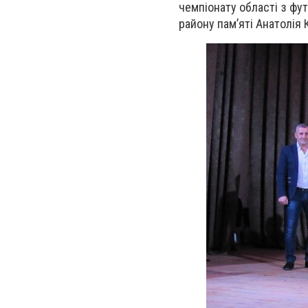
чемпіонату області з фу
району пам’яті Анатолія 