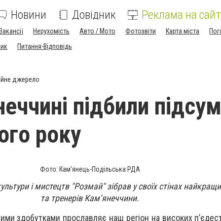
Новини
Довідник
Реклама на сайт
Вакансії
Нерухомість
Авто / Мото
Фотозвіти
Карта міста
Пог
ник
Питання-Відповідь
ійне джерело
неччині підбили підсу
ого року
Фото: Кам’янець-Подільська РДА
ультури і мистецтв "Розмай" зібрав у своїх стінах найкращ
та тренерів Кам’янеччини.
ними здобутками прославляє наш регіон на високих п’єдес