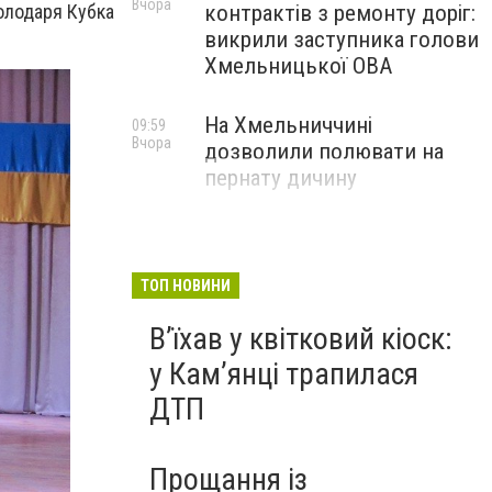
Вчора
контрактів з ремонту доріг:
володаря Кубка
викрили заступника голови
Хмельницької ОВА
На Хмельниччині
09:59
Вчора
дозволили полювати на
пернату дичину
ТОП НОВИНИ
Вʼїхав у квітковий кіоск:
у Камʼянці трапилася
ДТП
Прощання із