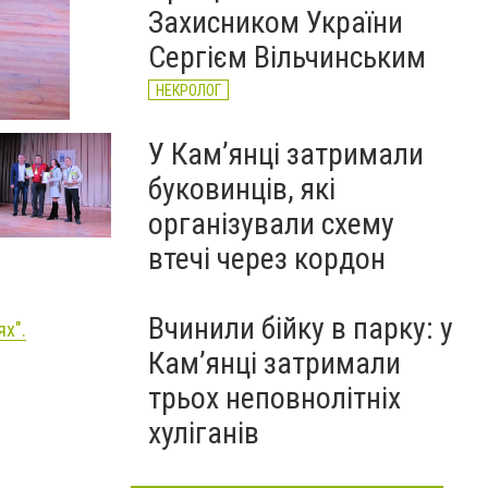
Захисником України
Сергієм Вільчинським
НЕКРОЛОГ
Фото: Кам'янець-Подільська РДА
У Кам’янці затримали
буковинців, які
організували схему
втечі через кордон
Вчинили бійку в парку: у
ях
".
Кам’янці затримали
трьох неповнолітніх
хуліганів