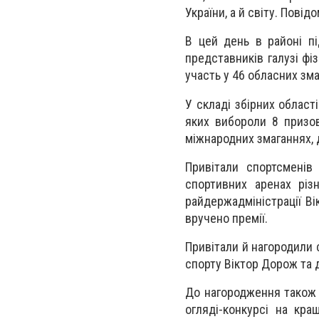
України, а й світу. Пові
В цей день в районі п
представників галузі фі
участь у 46 обласних зма
У складі збірних област
яких вибороли 8 призов
міжнародних змаганнях, 
Привітали спортсменів
спортивних аренах різ
райдержадміністрації В
вручено премії.
Привітали й нагородили с
спорту Віктор Дорож та 
До нагородження також з
огляді-конкурсі на кра