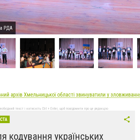
ка РДА
ний архів Хмельницької області звинуватили у зловживанн
бхідний текст і натисніть Ctrl + Enter, щоб повідомити про це редакцію
ІСТА
ля кодування українських