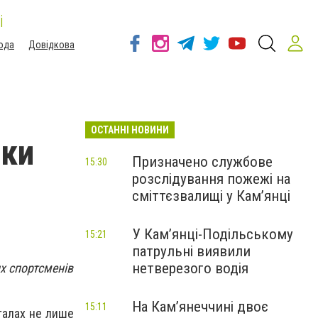
і
ода
Довідкова
ОСТАННІ НОВИНИ
мки
Призначено службове
15:30
розслідування пожежі на
сміттєзвалищі у Кам’янці
У Кам’янці-Подільському
15:21
патрульні виявили
нетверезого водія
их спортсменів
На Камʼянеччині двоє
15:11
талах не лише