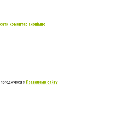
сати коментар анонімно
я погоджуюся з
Правилами сайту