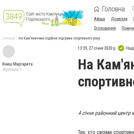
Головна
Афіша
Дозвілля
Оголошення
Поміч
Головна
На Кам'янеччині підбили підсумки спортивного року
13:39, 27 січня 2020 р.
Над
На Кам'я
Книш Маргарита
Журналіст
спортивн
4 січня районний центр к
Тих, хто своїми спортив