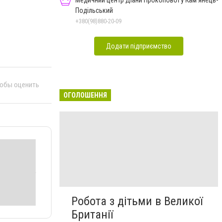
Медичний центр Діани Прокопової у Кам'янець-
Подільський
+380(98)880-20-09
Додати підприємство
тобы оценить
ОГОЛОШЕННЯ
Робота з дітьми в Великої
Британії