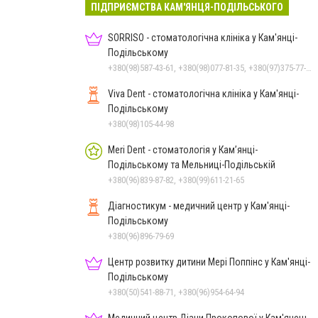
ПІДПРИЄМСТВА КАМ'ЯНЦЯ-ПОДІЛЬСЬКОГО
SORRISO - стоматологічна клініка у Кам'янці-
Подільському
+380(98)587-43-61, +380(98)077-81-35, +380(97)375-77-72, +380(97)982-31-07
Viva Dent - стоматологічна клініка у Кам'янці-
Подільському
+380(98)105-44-98
Meri Dent - стоматологія у Кам’янці-
Подільському та Мельниці-Подільській
+380(96)839-87-82, +380(99)611-21-65
Діагностикум - медичний центр у Кам'янці-
Подільському
+380(96)896-79-69
Центр розвитку дитини Мері Поппінс у Кам'янці-
Подільському
+380(50)541-88-71, +380(96)954-64-94