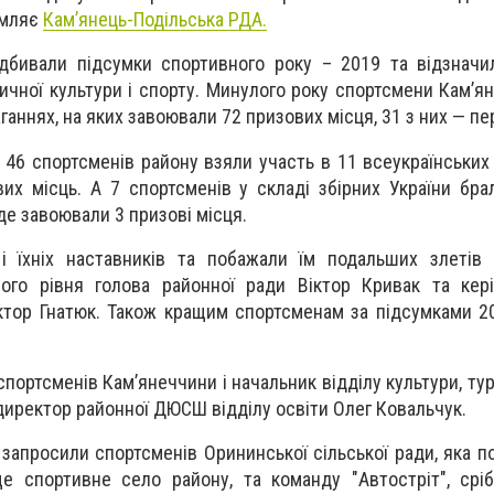
домляє
Кам’янець-Подільська РДА.
ідбивали підсумки спортивного року – 2019 та відзнач
зичної культури і спорту. Минулого року спортсмени Кам’я
ганнях, на яких завоювали 72 призових місця, 31 з них — пе
і 46 спортсменів району взяли участь в 11 всеукраїнських
их місць. А 7 спортсменів у складі збірних України бра
де завоювали 3 призові місця.
 і їхніх наставників та побажали їм подальших злетів
ного рівня голова районної ради Віктор Кривак та кер
іктор Гнатюк. Також кращим спортсменам за підсумками 2
портсменів Кам’янеччини і начальник відділу культури, тур
директор районної ДЮСШ відділу освіти Олег Ковальчук.
апросили спортсменів Орининської сільської ради, яка пос
ще спортивне село району, та команду "Автостріт", срі