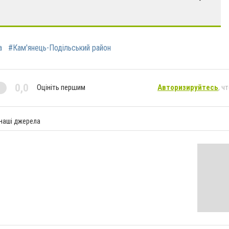
а
#Кам'янець-Подільський район
0,0
Оцініть першим
Авторизируйтесь
, ч
 наші джерела