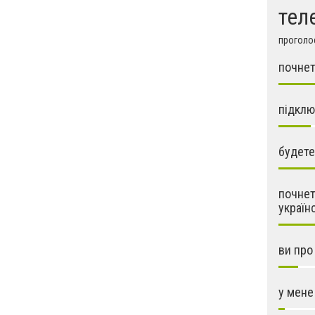
тел
проголос
почнет
підклю
будете
почнет
україн
ви про
у мене