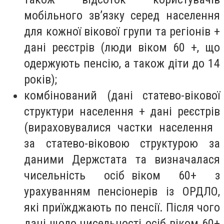
мобільного зв’язку серед населення
для кожної вікової групи та регіонів +
дані реєстрів (люди віком 60 +, що
одержують пенсію, а також діти до 14
років);
комбінований (дані статево-вікової
структури населення + дані реєстрів
(вираховувалися частки населення
за статево-віковою структурою за
даними Держстата та визначалася
чисельність осіб віком 60+ з
урахуванням пенсіонерів із ОРДЛО,
які приїжджають по пенсії. Після чого
дані щодо чисельності осіб віком 60+