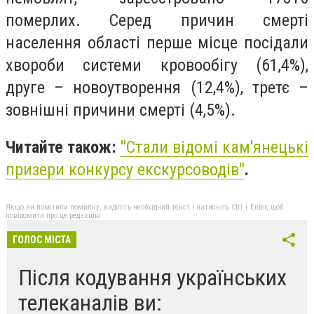
померлих. Серед причин смерті
населення області перше місце посідали
хвороби системи кровообігу (61,4%),
друге – новоутворення (12,4%), третє –
зовнішні причини смерті (4,5%).
Читайте також:
"
Стали відомі кам'янецькі
призери конкурсу екскурсоводів
"
.
Якщо ви помітили помилку, виділіть необхідний текст і натисніть Ctrl + Enter, щоб
повідомити про це редакцію
ГОЛОС МІСТА
Після кодування українських
телеканалів ви: