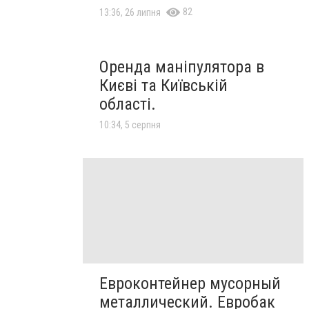
82
13:36, 26 липня
Оренда маніпулятора в
Києві та Київській
області.
10:34, 5 серпня
Евроконтейнер мусорный
металлический. Евробак