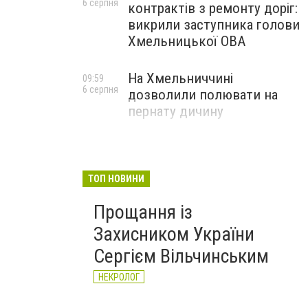
6 серпня
контрактів з ремонту доріг:
викрили заступника голови
Хмельницької ОВА
На Хмельниччині
09:59
6 серпня
дозволили полювати на
пернату дичину
ТОП НОВИНИ
Прощання із
Захисником України
Сергієм Вільчинським
НЕКРОЛОГ