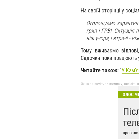
На своїй сторінці у соці
Оголошуємо карантин 
грип і ГРВІ. Ситуація 
ніж учора, і втричі - 
Тому вживаємо відпові
Садочки поки працюють 
Читайте також:
"
У Кам’я
Якщо ви помітили помилку, виділіть нео
ГОЛОС М
Піс
тел
проголос