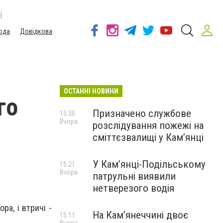
і
ода
Довідкова
ОСТАННІ НОВИНИ
го
Призначено службове
15:30
Вчора
розслідування пожежі на
сміттєзвалищі у Кам’янці
У Кам’янці-Подільському
15:21
Вчора
патрульні виявили
нетверезого водія
ра, і втричі -
На Камʼянеччині двоє
15:11