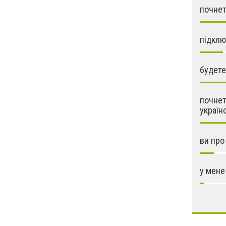
почнет
підклю
будете
почнет
україн
ви про
у мене