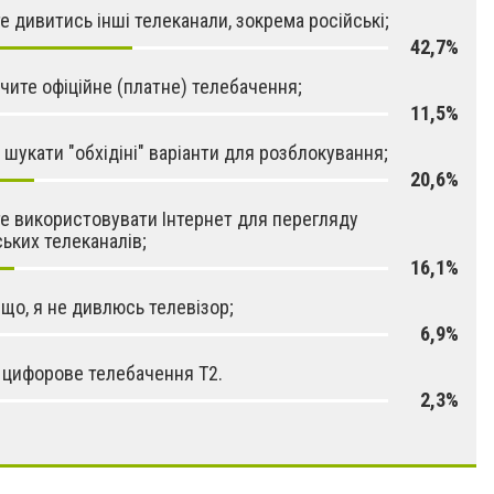
е дивитись інші телеканали, зокрема російські;
42,7%
чите офіційне (платне) телебачення;
11,5%
 шукати "обхідіні" варіанти для розблокування;
20,6%
е використовувати Інтернет для перегляду
ських телеканалів;
16,1%
 що, я не дивлюсь телевізор;
6,9%
 цифорове телебачення Т2.
2,3%