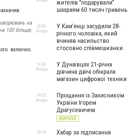
Вчора
жителів "подарували"
шахраям 60 тисяч гривень
зазначив:
ахворювань на
У Камʼянці засудили 28-
15:06
на 100 більше,
Вчора
річного чоловіка, який
вчиняв насильство
стосовно співмешканки
ого включно.
У Дунаївцях 21-річна
15:00
Вчора
дівчина двічі обікрала
магазин цифрової техніки
Прощання із Захисником
14:53
Вчора
України Ігорем
Драгусевичем
НЕКРОЛОГ
Хабар за підписання
10:18