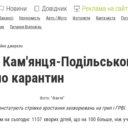
Новини
Довідник
Реклама на сайт
Вакансії
Нерухомість
Авто / Мото
Фотозвіти
Карта міста
Пог
ник
Питання-Відповідь
ійне джерело
 Кам'янця-Подільсько
о карантин
Фото: "Факти"
нстатують стрімке зростання захворювань на грип і ГРВІ.
 на сьогодні: 1157 хворих дітей, що на 100 більше, ніж учо