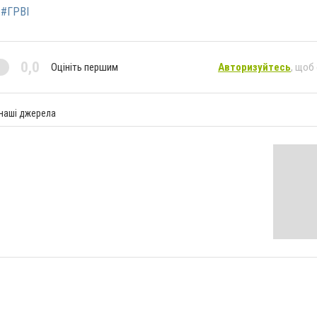
#ГРВІ
0,0
Оцініть першим
Авторизуйтесь
, щоб
 наші джерела