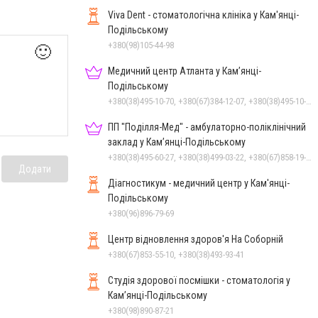
Viva Dent - стоматологічна клініка у Кам'янці-
Подільському
+380(98)105-44-98
🙂
Медичний центр Атланта у Кам’янці-
Подільському
+380(38)495-10-70, +380(67)384-12-07, +380(38)495-10-80
ПП "Поділля-Мед" - амбулаторно-поліклінічний
заклад у Кам’янці-Подільському
+380(38)495-60-27, +380(38)499-03-22, +380(67)858-19-75
Додати
Діагностикум - медичний центр у Кам'янці-
Подільському
+380(96)896-79-69
Центр відновлення здоров'я На Соборній
+380(67)853-55-10, +380(38)493-93-41
Студія здорової посмішки - стоматологія у
Кам’янці-Подільському
+380(98)890-87-21