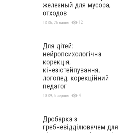
железный для мусора,
отходов
12
13:36, 26 липня
Для дітей:
нейропсихологічна
корекція,
кінезіотейпування,
логопед, корекційний
педагог
4
10:39, 5 серпня
Дробарка з
гребневідділювачем для