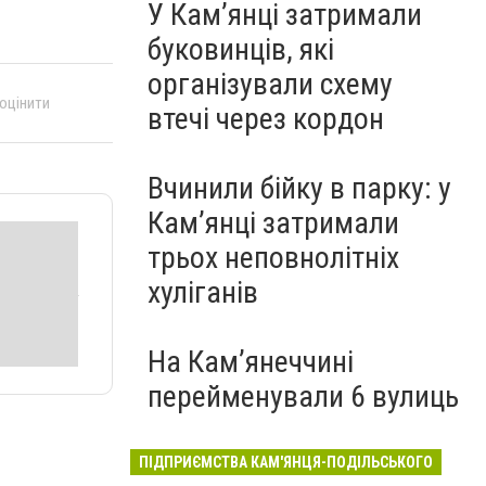
У Кам’янці затримали
буковинців, які
організували схему
 оцінити
втечі через кордон
Вчинили бійку в парку: у
Кам’янці затримали
трьох неповнолітніх
хуліганів
На Камʼянеччині
перейменували 6 вулиць
ПІДПРИЄМСТВА КАМ'ЯНЦЯ-ПОДІЛЬСЬКОГО