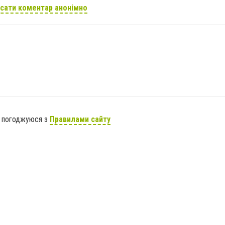
сати коментар анонімно
я погоджуюся з
Правилами сайту