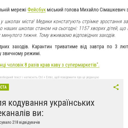
альній мережі
Фейсбук
міський голова Михайло Сімашкевич 
у школах міста!
Медики констатують стрімке зростання з
по наших школах станом на сьогодні: 1157 хворих дітей, що 
ніж минулого тижня. Тому вживаємо відповідних заходів.
дних заходів. Карантин триватиме від завтра по 3 лют
у звичному режимі.
нці чоловік 8 разів крав каву з супермаркетів
".
бхідний текст і натисніть Ctrl + Enter, щоб повідомити про це редакцію
ІСТА
ля кодування українських
еканалів ви:
увало 218 відвідувачів