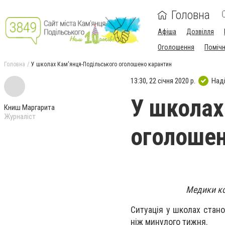
Головна
Афіша
Дозвілля
Оголошення
Поміч
Головна
У школах Кам'янця-Подільського оголошено карантин
13:30, 22 січня 2020 р.
Над
У школах
Книш Маргарита
Журналіст
оголошен
Медики ко
Ситуація у школах станом
ніж минулого тижня.