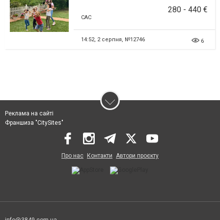
280 - 440 €
CAC
14:52,
2 серпня, №12746
6
Реклама на сайті
Франшиза "CitySites"
Про нас
Контакти
Автори проєкту
info@3849.com.ua