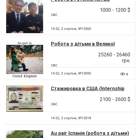
1000 - 1200 $
CAC
14:52,
2 серпня, №13560
Робота з дітьми в Великої
Британії
25260 - 26460
грн.
CAC
14:52,
2 серпня, №13095
8
Стажировка в США (Internship
USA)
2100 - 2600 $
CAC
14:52,
2 серпня, №13518
Au pair Іспанія (робота з дітьми)