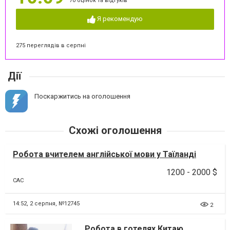
70 оцінок та відгуків
Я рекомендую
275 переглядів в серпні
Дії
Поскаржитись на оголошення
Схожі оголошення
Робота вчителем англійської мови у Таїланді
1200 - 2000 $
CAC
14:52,
2 серпня, №12745
2
Робота в готелях Китаю