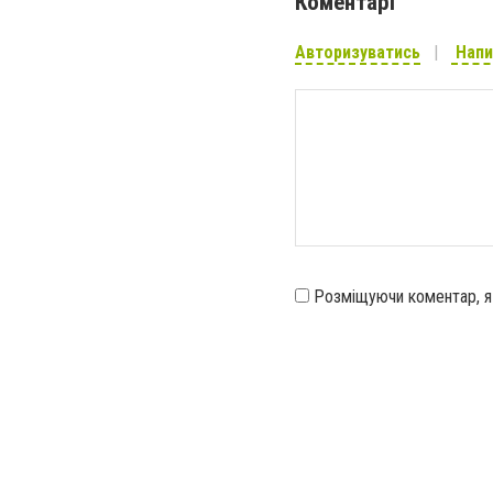
Коментарі
Авторизуватись
Напи
Розміщуючи коментар, 