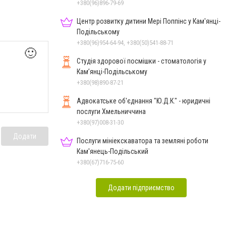
+380(96)896-79-69
Центр розвитку дитини Мері Поппінс у Кам'янці-
Подільському
+380(96)954-64-94, +380(50)541-88-71
🙂
Студія здорової посмішки - стоматологія у
Кам’янці-Подільському
+380(98)890-87-21
Адвокатське об'єднання "Ю.Д.К." - юридичні
послуги Хмельниччина
+380(97)008-31-30
Додати
Послуги мініекскаватора та земляні роботи
Кам'янець-Подільський
+380(67)716-75-60
Додати підприємство