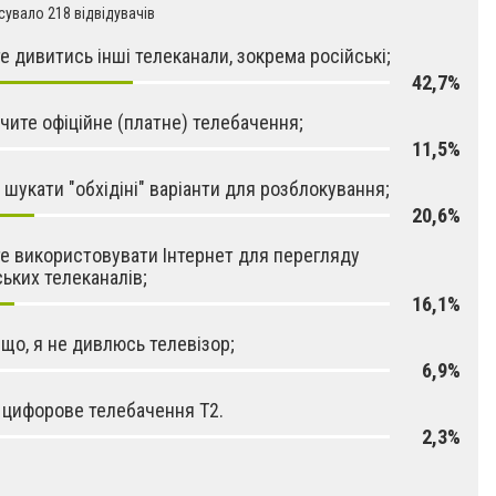
увало 218 відвідувачів
е дивитись інші телеканали, зокрема російські;
42,7%
чите офіційне (платне) телебачення;
11,5%
 шукати "обхідіні" варіанти для розблокування;
20,6%
е використовувати Інтернет для перегляду
ських телеканалів;
16,1%
 що, я не дивлюсь телевізор;
6,9%
 цифорове телебачення Т2.
2,3%