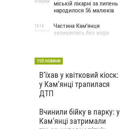
4 серпня
міській лікарні за липень
народилося 56 малюків
Частина Кам'янця
10:14
4 серпня
залишилась без води
ТОП НОВИНИ
Вʼїхав у квітковий кіоск:
у Камʼянці трапилася
ДТП
Вчинили бійку в парку: у
Кам’янці затримали