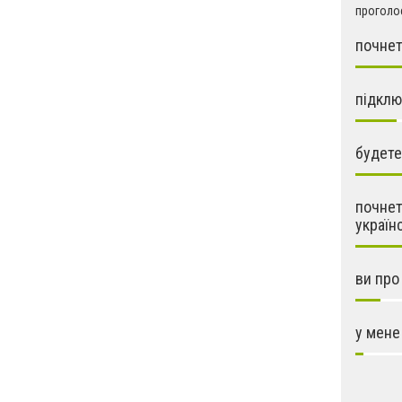
проголос
почнет
підклю
будете
почнет
україн
ви про
у мене