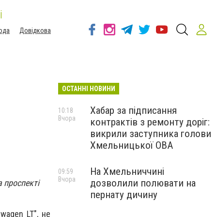
і
ода
Довідкова
ОСТАННІ НОВИНИ
Хабар за підписання
10:18
Вчора
контрактів з ремонту доріг:
викрили заступника голови
Хмельницької ОВА
На Хмельниччині
09:59
Вчора
дозволили полювати на
а проспекті
пернату дичину
wagen LT", не