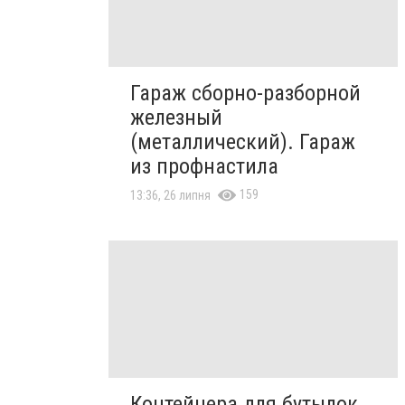
Гараж сборно-разборной
железный
(металлический). Гараж
из профнастила
159
13:36, 26 липня
Контейнера для бутылок