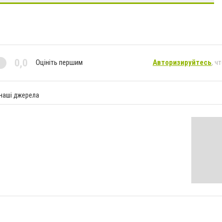
0,0
Оцініть першим
Авторизируйтесь
, ч
 наші джерела