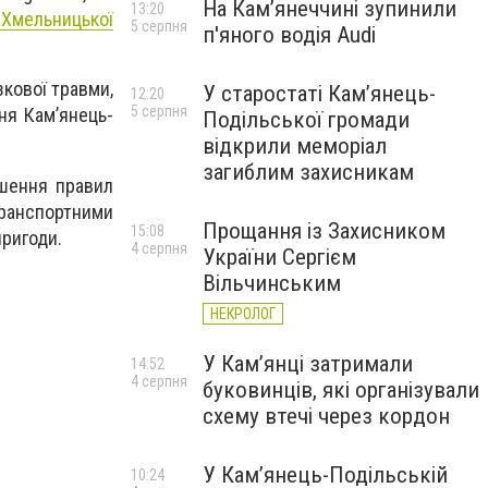
На Камʼянеччині зупинили
13:20
 Хмельницької
5 серпня
п'яного водія Audi
зкової травми,
У старостаті Кам’янець-
12:20
5 серпня
ння Кам’янець-
Подільської громади
відкрили меморіал
загиблим захисникам
ушення правил
транспортними
Прощання із Захисником
15:08
пригоди.
4 серпня
України Сергієм
Вільчинським
НЕКРОЛОГ
У Кам’янці затримали
14:52
4 серпня
буковинців, які організували
схему втечі через кордон
У Кам’янець-Подільській
10:24