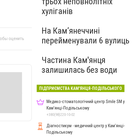
трьох неповнолітніх
хуліганів
На Камʼянеччині
перейменували 6 вулиць
тобы оценить
Частина Кам'янця
залишилась без води
ПІДПРИЄМСТВА КАМ'ЯНЦЯ-ПОДІЛЬСЬКОГО
Медико-стоматологічний центр Smile SM у
Кам’янці-Подільському
+380(98)220-10-02
Діагностикум - медичний центр у Кам'янці-
Подільському