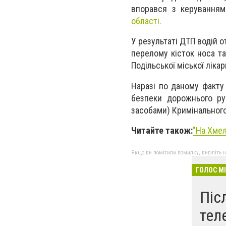
впорався з керуванням
області.
У результаті ДТП водій 
перелому кісток носа та
Подільської міської лікар
Наразі по даному факту
безпеки дорожнього ру
засобами) Кримінального
Читайте також:
"
На Хмел
Якщо ви помітили помилку, виділіть нео
ГОЛОС М
Піс
тел