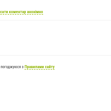
сати коментар анонімно
я погоджуюся з
Правилами сайту