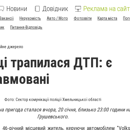
Новини
Довідник
Реклама на сайт
Вакансії
Нерухомість
Авто / Мото
Фотозвіти
Карта міста
Пог
ник
Питання-Відповідь
ійне джерело
ці трапилася ДТП: є
авмовані
Фото: Сектор комунікації поліції Хмельницької області
 пригода сталася вчора, 20 січня, близько 23:00 години н
Грушевського.
 46-річний місцевий житель, керуючи автомобілем "Volks