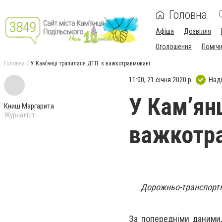
Головна
Афіша
Дозвілля
Оголошення
Поміч
Головна
У Кам’янці трапилася ДТП: є важкотравмовані
11:00, 21 січня 2020 р.
Над
У Кам’ян
Книш Маргарита
Журналіст
важкотр
Дорожньо-транспортна
За попередніми даними,