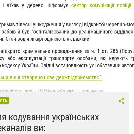
 і в’їхав у дерево. Інформує
сектор комунікації поліції
отримав тілесні ушкодження у вигляді відкритої черепно-мо
 забоїв й був госпіталізований до реанімаційного відділе
ні. Стан водія лікарі оцінюють як важкий.
 відкрито кримінальне провадження за ч. 1 ст. 286 (Пор
ху або експлуатації транспорту особами, які керують 
 кодексу України. Слідчі встановлюють усі обставини авто
ьниччині створено нове держпідприємство
".
бхідний текст і натисніть Ctrl + Enter, щоб повідомити про це редакцію
ІСТА
ля кодування українських
еканалів ви: