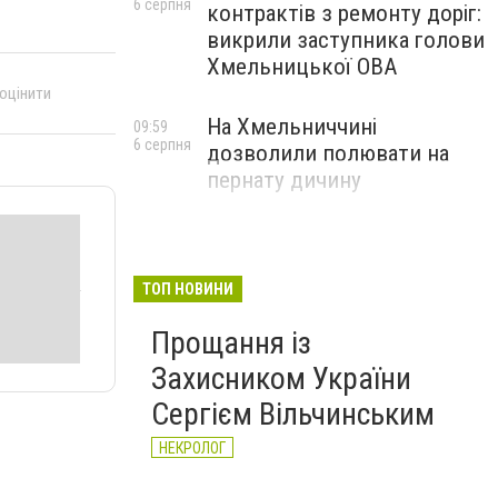
6 серпня
контрактів з ремонту доріг:
викрили заступника голови
Хмельницької ОВА
 оцінити
На Хмельниччині
09:59
6 серпня
дозволили полювати на
пернату дичину
ТОП НОВИНИ
Прощання із
Захисником України
Сергієм Вільчинським
НЕКРОЛОГ