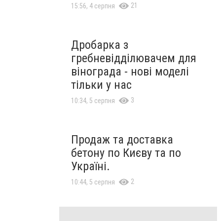
21
15:56, 4 серпня
Дробарка з
гребневідділювачем для
вінограда - нові моделі
тільки у нас
3
10:34, 5 серпня
Продаж та доставка
бетону по Києву та по
Україні.
2
10:44, 5 серпня