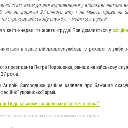
вічої статі, яким до дня відправлення у військові частини 
іб, які не досягли 27-річного віку і не мають права на з
 на строкову військову службу, – мовиться в указі.
 y квітні-червні та жовтні-грудні.Повідомляється у
офіцій
няються в запас військовослужбовці строкової служби, 
ятого президента Петра Порошенка, раніше на військову сл
 27 років.
и Андрій Загороднюк раніше заявляв про бажання скасу
есійної української армії.
янці-Подільському знайшли мертвого чоловіка
".
бхідний текст і натисніть Ctrl + Enter, щоб повідомити про це редакцію