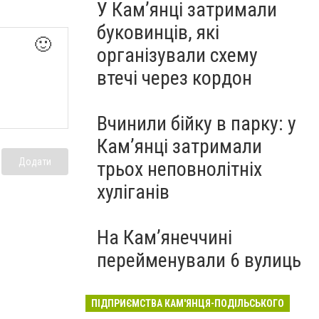
У Кам’янці затримали
буковинців, які
🙂
організували схему
втечі через кордон
Вчинили бійку в парку: у
Кам’янці затримали
Додати
трьох неповнолітніх
хуліганів
На Камʼянеччині
перейменували 6 вулиць
ПІДПРИЄМСТВА КАМ'ЯНЦЯ-ПОДІЛЬСЬКОГО