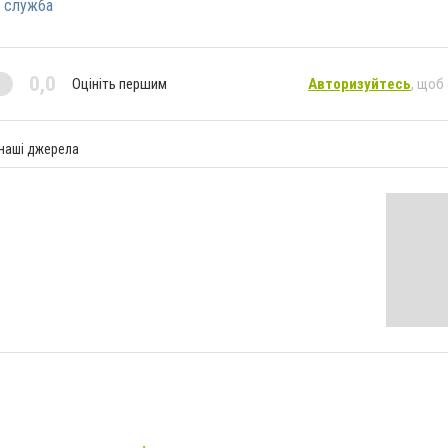
 служба
0,0
Оцініть першим
Авторизуйтесь
, щоб
 наші джерела