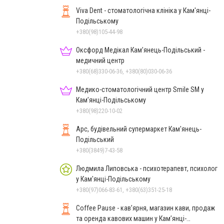
Viva Dent - стоматологічна клініка у Кам'янці-
Подільському
+380(98)105-44-98
Оксфорд Медікал Кам’янець-Подільський -
медичний центр
+380(68)330-06-36, +380(80)030-06-36
Медико-стоматологічний центр Smile SM у
Кам’янці-Подільському
+380(98)220-10-02
Арс, будівельний супермаркет Кам'янець-
Подільський
+380(3849)7-43-58
Людмила Липовська - психотерапевт, психолог
у Кам'янці-Подільському
+380(97)066-83-61, +380(63)351-25-18
Coffee Pause - кав’ярня, магазин кави, продаж
та оренда кавових машин у Кам’янці-