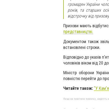
громадян України чоло
років, та старших ос
відстрочку від призову
Призови мають відбутися
представництві.
Документом також звіль
встановлені строки.
Відповідно до указів п’
чоловіків віком від 20 до
Міністр оборони Україн
повністю перейти до проф
Читайте також:
"
У Кам'
Якщо ви помітили помилку, виділіть нео