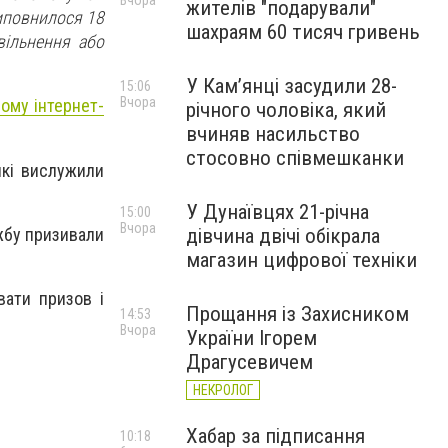
Вчора
жителів "подарували"
виповнилося 18
шахраям 60 тисяч гривень
вільнення або
У Камʼянці засудили 28-
15:06
Вчора
ному інтернет-
річного чоловіка, який
вчиняв насильство
стосовно співмешканки
які вислужили
У Дунаївцях 21-річна
15:00
Вчора
ужбу призивали
дівчина двічі обікрала
магазин цифрової техніки
вати призов і
Прощання із Захисником
14:53
Вчора
України Ігорем
Драгусевичем
НЕКРОЛОГ
Хабар за підписання
10:18