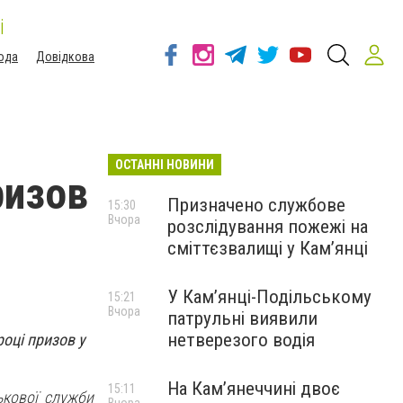
і
ода
Довідкова
ОСТАННІ НОВИНИ
ризов
Призначено службове
15:30
Вчора
розслідування пожежі на
сміттєзвалищі у Кам’янці
У Кам’янці-Подільському
15:21
Вчора
патрульні виявили
нетверезого водія
оці призов у
На Камʼянеччині двоє
15:11
ькової служби