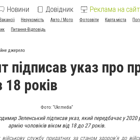
Новини
Довідник
Реклама на сайт
Вакансії
Нерухомість
Авто / Мото
Фотозвіти
Карта міста
Пог
ник
Питання-Відповідь
ійне джерело
т підписав указ про п
з 18 років
Фото: "Ukr.media"
димир Зеленський підписав указ, який передбачає у 2020 р
армію чоловіків віком від 18 до 27 років.
 військову службу придатних за станом здоров’я до війс