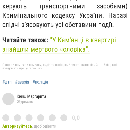
керують транспортними засобами)
Кримінального кодексу України. Наразі
слідчі з’ясовують усі обставини події.
Читайте також:
"
У Кам'янці в квартирі
знайшли мертвого чоловіка
".
Якщо ви помітили помилку, виділіть необхідний текст і натисніть Ctrl + Enter, щоб
повідомити про це редакцію
#дтп
#аварія
#поліція
Книш Маргарита
Журналіст
0,0
Авторизуйтесь
, щоб оцінити