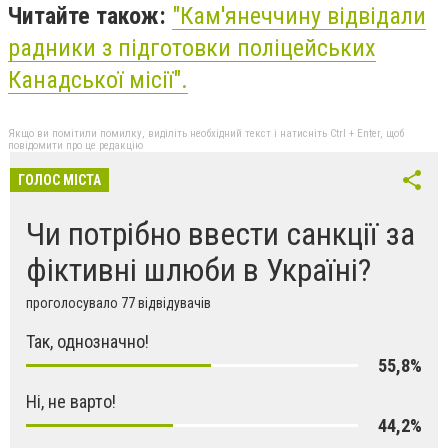
Читайте також:
"
Кам'янеччину відвідали
радники з підготовки поліцейських
Канадської місії
".
Якщо ви помітили помилку, виділіть необхідний текст і натисніть Ctrl + Enter, щоб
повідомити про це редакцію
ГОЛОС МІСТА
Чи потрібно ввести санкції за
фіктивні шлюби в Україні?
проголосувало 77 відвідувачів
Так, однозначно!
55,8%
Ні, не варто!
44,2%