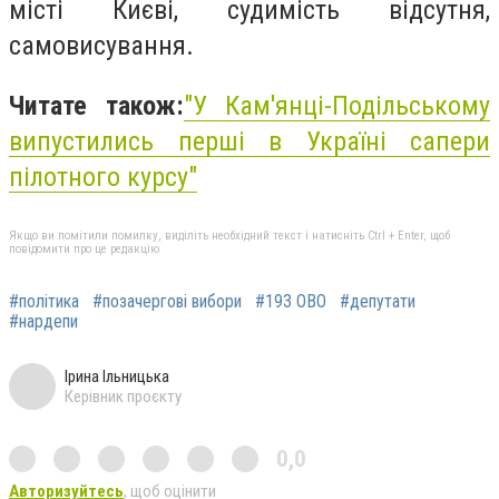
місті Києві, судимість відсутня,
самовисування.
Читате також:
"У Кам'янці-Подільському
випустились перші в Україні сапери
пілотного курсу"
Якщо ви помітили помилку, виділіть необхідний текст і натисніть Ctrl + Enter, щоб
повідомити про це редакцію
#політика
#позачергові вибори
#193 ОВО
#депутати
#нардепи
Ірина Ільницька
Керівник проєкту
0,0
Авторизуйтесь
, щоб оцінити