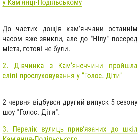
у Кам'янці-Подільському
До частих дощів кам’янчани останнім
часом вже звикли, але до "Нілу" посеред
міста, готові не були.
2. Дівчинка з Кам'янеччини пройшла
сліпі прослуховування у "Голос. Діти"
2 червня відбувся другий випуск 5 сезону
шоу "Голос. Діти".
3. Перелік вулиць прив'язаних до шкіл
Кам'янця-Подільського