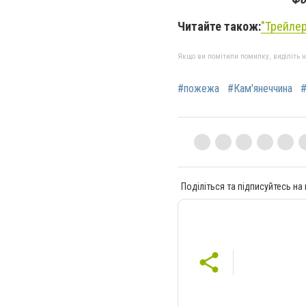
Читайте також:
"Трейлер
Якщо ви помітили помилку, виділіть нео
#пожежа
#Кам'янеччина
#
Поділіться та підписуйтесь на