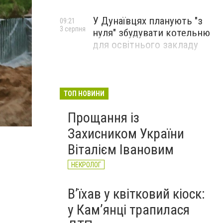
У Дунаївцях планують "з
09:21
3 серпня
нуля" збудувати котельню
для освітнього закладу
ТОП НОВИНИ
Прощання із
Захисником України
Віталієм Івановим
НЕКРОЛОГ
Вʼїхав у квітковий кіоск:
у Камʼянці трапилася