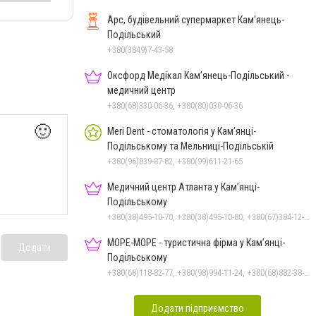
Арс, будівельний супермаркет Кам'янець-
Подільський
+380(3849)7-43-58
Оксфорд Медікал Кам’янець-Подільський -
медичний центр
+380(68)330-06-36, +380(80)030-06-36
🙂
Meri Dent - стоматологія у Кам’янці-
Подільському та Мельниці-Подільській
+380(96)839-87-82, +380(99)611-21-65
Медичний центр Атланта у Кам’янці-
Подільському
+380(38)495-10-70, +380(38)495-10-80, +380(67)384-12-07
МОРЕ-МОРЕ - туристична фірма у Кам’янці-
Додати
Подільському
+380(68)118-82-77, +380(98)994-11-24, +380(68)882-38-28
Додати підприємство