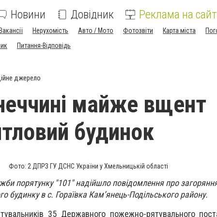
Новини
Довідник
Реклама на сайт
Вакансії
Нерухомість
Авто / Мото
Фотозвіти
Карта міста
Пог
ник
Питання-Відповідь
ійне джерело
неччині майже вщент
итловий будинок
Фото: 2 ДПРЗ ГУ ДСНС України у Хмельницькій області
лужби порятунку "101" надійшло повідомлення про загорянн
о будинку в с. Гораївка Кам’янець-Подільського району.
тувальників 35 Державного пожежно-рятувального поста