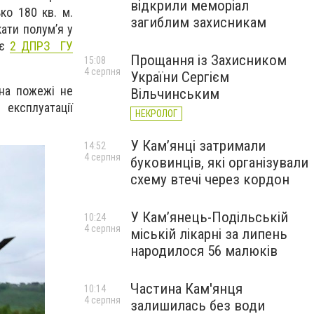
відкрили меморіал
ко 180 кв. м.
загиблим захисникам
ати полум’я у
яє
2 ДПРЗ ГУ
Прощання із Захисником
15:08
4 серпня
України Сергієм
 на пожежі не
Вільчинським
експлуатації
НЕКРОЛОГ
У Кам’янці затримали
14:52
4 серпня
буковинців, які організували
схему втечі через кордон
У Кам’янець-Подільській
10:24
4 серпня
міській лікарні за липень
народилося 56 малюків
Частина Кам'янця
10:14
4 серпня
залишилась без води