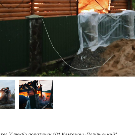
то:
"Служба порятунку 101 Кам'янець-Подільський"