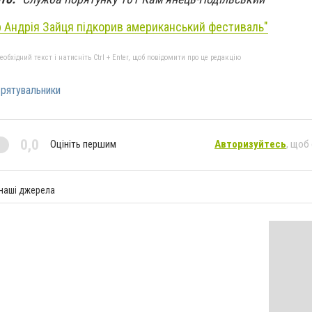
 Андрія Зайця підкорив американський фестиваль"
бхідний текст і натисніть Ctrl + Enter, щоб повідомити про це редакцію
рятувальники
0,0
Оцініть першим
Авторизуйтесь
, щоб
 наші джерела