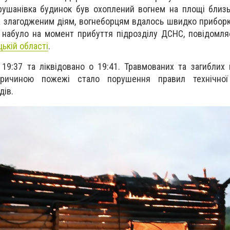
ушанівка будинок був охоплений вогнем на площі близь
 злагодженим діям, вогнеборцям вдалось швидко приборк
о набуло на момент прибуття підрозділу ДСНС, повідомл
ькій області
.
19:37 та ліквідовано о 19:41. Травмованих та загиблих
причиною пожежі стало порушення правил технічної 
дів.