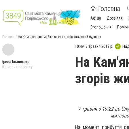
Головна
Афіша
Дозвілля
Оголошення
Поміч
Головна
На Кам'янеччині майже вщент згорів житловий будинок
10:49, 8 травня 2019 р.
Над
На Кам'я
Ірина Ільницька
Керівник проєкту
згорів ж
7 травня о 19:22 до С
житловог
На момент прибуття ря