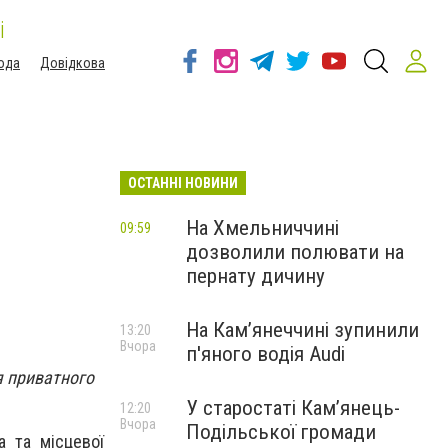
і
ода
Довідкова
ОСТАННІ НОВИНИ
На Хмельниччині
09:59
дозволили полювати на
пернату дичину
На Камʼянеччині зупинили
13:20
Вчора
п'яного водія Audi
я приватного
У старостаті Кам’янець-
12:20
Вчора
Подільської громади
 та місцевої