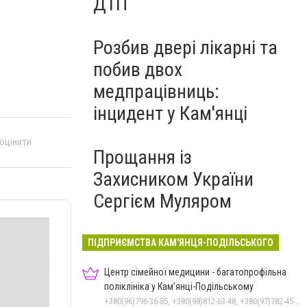
ДТП
Розбив двері лікарні та
побив двох
медпрацівниць:
інцидент у Кам'янці
 оцінити
Прощання із
Захисником України
Сергієм Муляром
ПІДПРИЄМСТВА КАМ'ЯНЦЯ-ПОДІЛЬСЬКОГО
Центр сімейної медицини - багатопрофільна
поліклініка у Кам’янці-Подільському
+380(96)796-36-85, +380(98)812-63-48, +380(97)782-45-70