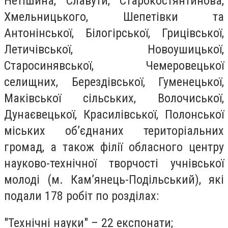
Нетішина, Славути, Старокостянтинова,
Хмельницького, Шепетівки та
Антонінської, Білогірської, Грицівської,
Летичівської, Новоушицької,
Старосинявської, Чемеровецької
селищних, Берездівської, Гуменецької,
Маківської сільських, Волочиської,
Дунаєвецької, Красилівської, Полонської
міських об’єднаних територіальних
громад, а також філії обласного центру
науково-технічної творчості учнівської
молоді (м. Кам’янець-Подільський), які
подали 178 робіт по розділах:
"Технічні науки" – 22 експонати;