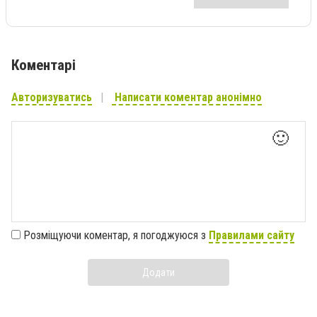
Коментарі
Авторизуватись
Написати коментар анонімно
🙂
Розміщуючи коментар, я погоджуюся з
Правилами сайту
Додати