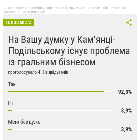
Якщо ви помітили помилку, виділіть необхідний текст і натисніть Ctrl + Enter, щоб
повідомити про це редакцію
ГОЛОС МІСТА
На Вашу думку у Кам'янці-
Подільському існує проблема
із гральним бізнесом
проголосувало 413 відвідувачів
Так
92,3%
Ні
3,9%
Мені байдуже
3,9%