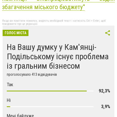
збагачення міського бюджету"
Якщо ви помітили помилку, виділіть необхідний текст і натисніть Ctrl + Enter, щоб
повідомити про це редакцію
ГОЛОС МІСТА
На Вашу думку у Кам'янці-
Подільському існує проблема
із гральним бізнесом
проголосувало 413 відвідувачів
Так
92,3%
Ні
3,9%
Мені байдуже