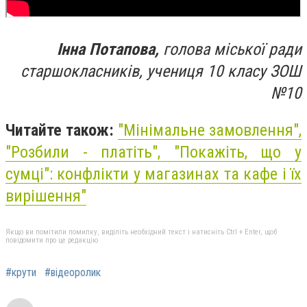
Інна Потапова,
голова міської ради
старшокласників, учениця 10 класу ЗОШ
№10
Читайте також:
"Мінімальне замовлення",
"Розбили - платіть", "Покажіть, що у
сумці": конфлікти у магазинах та кафе і їх
вирішення"
Якщо ви помітили помилку, виділіть необхідний текст і натисніть Ctrl + Enter, щоб
повідомити про це редакцію
#крути
#відеоролик