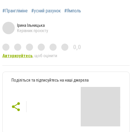
#Прангліміне
#усний рахунок
#Ямполь
Ірина Ільницька
Керівник проєкту
0,0
Авторизуйтесь
, щоб оцінити
Поділіться та підписуйтесь на наші джерела