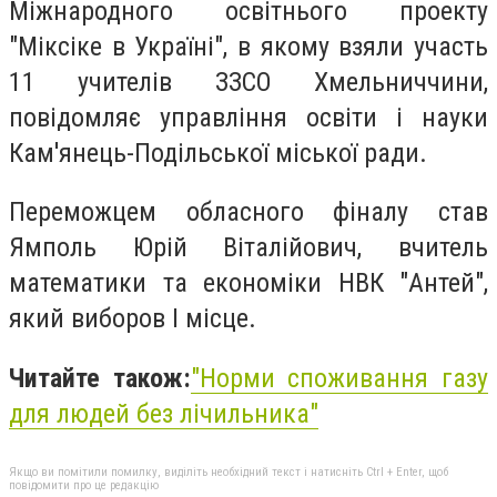
Міжнародного освітнього проекту
"Міксіке в Україні", в якому взяли участь
11 учителів ЗЗСО Хмельниччини,
повідомляє управління освіти і науки
Кам'янець-Подільської міської ради.
Переможцем обласного фіналу став
Ямполь Юрій Віталійович, вчитель
математики та економіки НВК "Антей",
який виборов І місце.
Читайте також:
"Норми споживання газу
для людей без лічильника"
Якщо ви помітили помилку, виділіть необхідний текст і натисніть Ctrl + Enter, щоб
повідомити про це редакцію