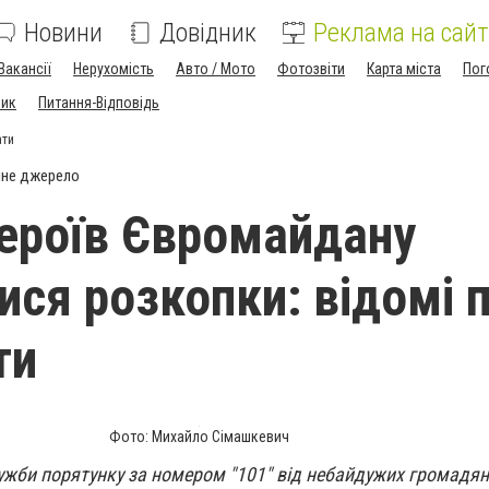
Новини
Довідник
Реклама на сайт
Вакансії
Нерухомість
Авто / Мото
Фотозвіти
Карта міста
Пог
ник
Питання-Відповідь
ати
йне джерело
Героїв Євромайдану
ися розкопки: відомі 
ти
Фото: Михайло Сімашкевич
Служби порятунку за номером "101" від небайдужих громадя