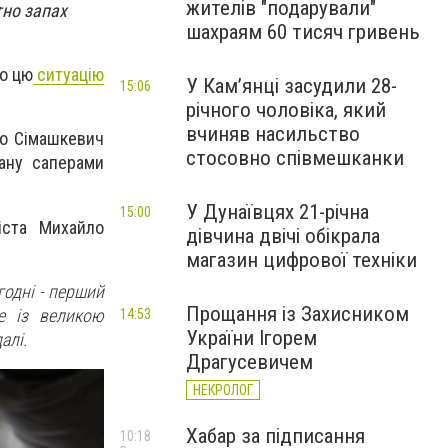
жителів "подарували"
тно запах
шахраям 60 тисяч гривень
ро цю
ситуацію
У Камʼянці засудили 28-
15:06
річного чоловіка, який
вчиняв насильство
ло Сімашкевич
стосовно співмешканки
ану саперами
У Дунаївцях 21-річна
15:00
іста Михайло
дівчина двічі обікрала
магазин цифрової техніки
годні - перший
Прощання із Захисником
е із великою
14:53
України Ігорем
алі.
Драгусевичем
НЕКРОЛОГ
Хабар за підписання
10:18