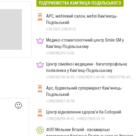
ПІДПРИЄМСТВА КАМ'ЯНЦЯ-ПОДІЛЬСЬКОГО
АРС, меблевий салон, меблі Кам'янець-
Подільський
+38 (067) 208-53-01
Медико-стоматологічний центр Smile SM у
Кам’янці-Подільському
+380(98)220-10-02
Центр сімейної медицини - багатопрофільна
поліклініка у Кам’янці-Подільському
+380(96)796-36-85, +380(98)812-63-48, +380(97)782-45-70
Арс, будівельний супермаркет Кам'янець-
Подільський
+380(3849)7-43-58
🙂
Центр відновлення здоров'я На Соборній
+380(38)493-93-41, +380(67)853-55-10
ФОП Мельник Віталій - пасажирські