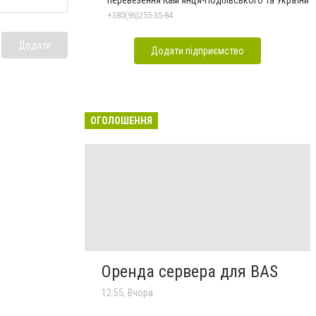
перевезення Кам’янця-Подільського та України
+380(96)255-35-84
Додати
Додати підприємство
ОГОЛОШЕННЯ
Оренда сервера для BAS
12:55, Вчора