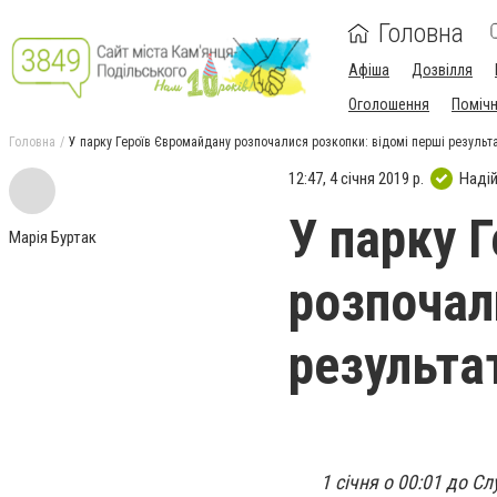
Головна
Афіша
Дозвілля
Оголошення
Поміч
Головна
У парку Героїв Євромайдану розпочалися розкопки: відомі перші результ
12:47, 4 січня 2019 р.
Наді
У парку 
Марія Буртак
розпочал
результа
1 січня о 00:01 до 