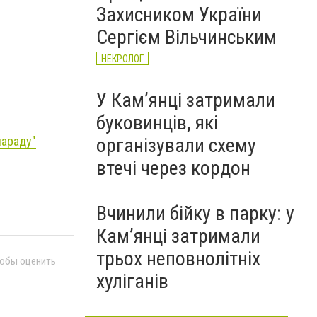
Захисником України
Сергієм Вільчинським
НЕКРОЛОГ
У Кам’янці затримали
буковинців, які
організували схему
нараду"
втечі через кордон
Вчинили бійку в парку: у
Кам’янці затримали
трьох неповнолітніх
тобы оценить
хуліганів