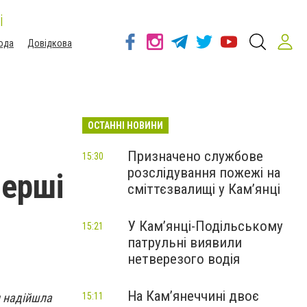
і
ода
Довідкова
ОСТАННІ НОВИНИ
Призначено службове
15:30
розслідування пожежі на
перші
сміттєзвалищі у Кам’янці
У Кам’янці-Подільському
15:21
патрульні виявили
нетверезого водія
На Камʼянеччині двоє
н надійшла
15:11