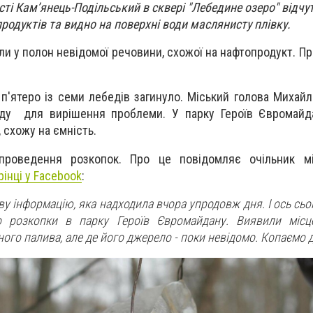
сті Кам’янець-Подільський в сквері "Лебедине озеро" відчу
родуктів та видно на поверхні води маслянисту плівку.
и у полон невідомої речовини, схожої на нафтопродукт. П
 п'ятеро із семи лебедів загинуло. Міський голова Михай
аду для вирішення проблеми. У парку Героїв Євромайд
 схожу на ємність.
 проведення розкопок. Про це повідомляє очільник м
рінці у Facebook
:
ву інформацію, яка надходила вчора упродовж дня. І ось сьо
о розкопки в парку Героїв Євромайдану. Виявили місц
ого палива, але де його джерело - поки невідомо. Копаємо д