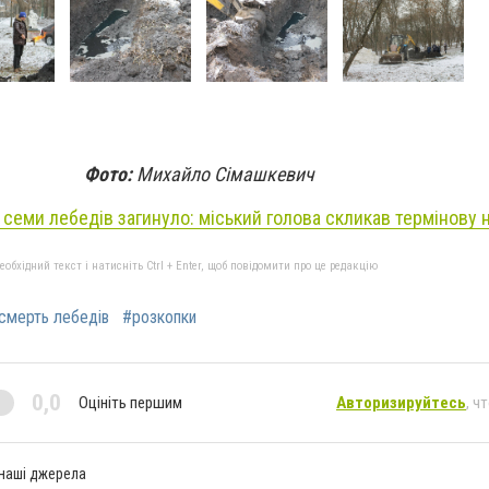
Фото:
Михайло Сімашкевич
з семи лебедів загинуло: міський голова скликав термінову 
бхідний текст і натисніть Ctrl + Enter, щоб повідомити про це редакцію
смерть лебедів
#розкопки
0,0
Оцініть першим
Авторизируйтесь
, ч
 наші джерела