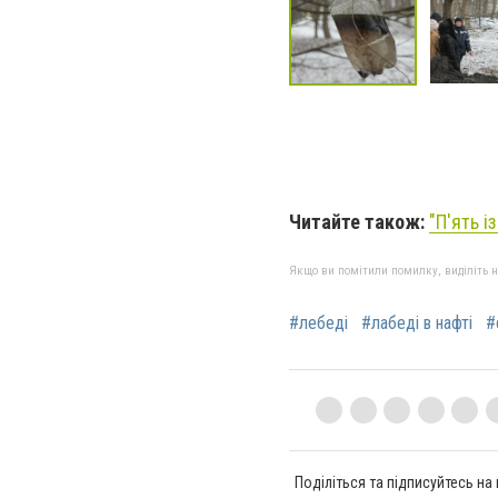
Читайте також:
"П'ять і
Якщо ви помітили помилку, виділіть нео
#лебеді
#лабеді в нафті
#
Поділіться та підписуйтесь на