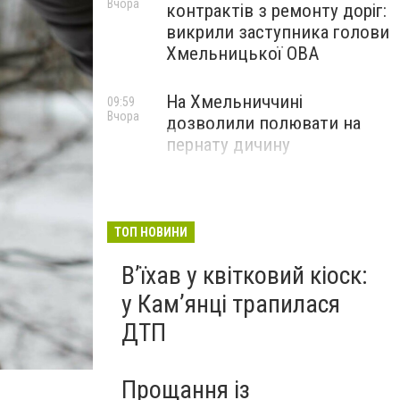
Вчора
контрактів з ремонту доріг:
викрили заступника голови
Хмельницької ОВА
На Хмельниччині
09:59
Вчора
дозволили полювати на
пернату дичину
ТОП НОВИНИ
Вʼїхав у квітковий кіоск:
у Камʼянці трапилася
ДТП
Прощання із