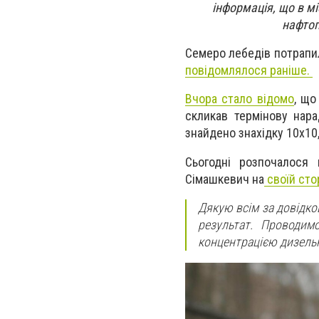
інформація, що в мі
нафтоп
Семеро лебедів потрапил
повідомлялося раніше.
Вчора стало відомо
, що
скликав термінову нар
знайдено знахідку 10x10,
Сьогодні розпочалося
Сімашкевич на
своїй сто
Дякую всім за довідко
результат. Проводим
концентрацією дизельн