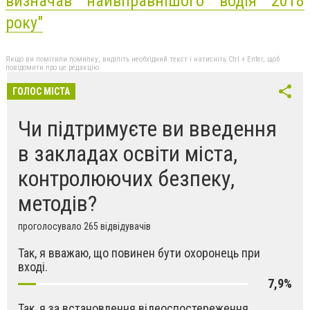
визначав найвправнішого водія 2018
року"
Якщо ви помітили помилку, виділіть необхідний текст і натисніть Ctrl + Enter, щоб
повідомити про це редакцію
ГОЛОС МІСТА
Чи підтримуєте ви введення
в закладах освіти міста,
контролюючих безпеку,
методів?
проголосувало 265 відвідувачів
Так, я вважаю, що повинен бути охоронець при
вході.
7,9%
Так, я за встановлення відеоспостереження.