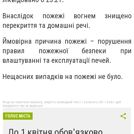
Внаслідок пожежі вогнем знищено
перекриття та домашні речі.
Ймовірна причина пожежі – порушення
правил пожежної безпеки при
влаштуванні та експлуатації печей.
Нещасних випадків на пожежі не було.
Якщо ви помітили помилку, виділіть необхідний текст і натисніть Ctrl + Enter, щоб
повідомити про це редакцію
ГОЛОС МІСТА
До 1 квітня обов'язково