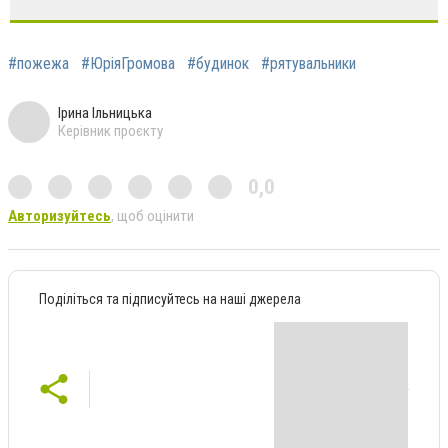
#пожежа
#ЮріяГромова
#будинок
#рятувальники
Ірина Ільницька
Керівник проєкту
0,0
Авторизуйтесь
, щоб оцінити
Поділіться та підписуйтесь на наші джерела