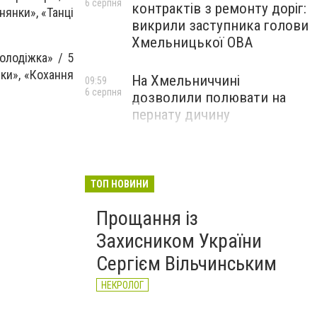
6 серпня
контрактів з ремонту доріг:
нянки», «Танці
викрили заступника голови
Хмельницької ОВА
Молодіжка» / 5
вки», «Кохання
На Хмельниччині
09:59
6 серпня
дозволили полювати на
пернату дичину
ТОП НОВИНИ
Прощання із
Захисником України
Сергієм Вільчинським
НЕКРОЛОГ