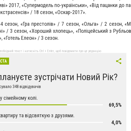
ві» 2017, «Супермодель по-українськи», «Від пацанки до па
екстрасенсів» / 18 сезон, «Оскар-2017».
4 сезон, «Гра престолів» / 7 сезон, «Ольга» / 2 сезон, «
ночі» / 3 сезон, «Хороший хлопець», «Поліцейський з Рубльо
, «Готель Елеон» / 3 сезон.
бхідний текст і натисніть Ctrl + Enter, щоб повідомити про це редакцію
ІСТА
плануєте зустрічати Новий Рік?
увало 348 відвідувачів
у сімейному колі.
69,5%
квартиру та відсвяткую з друзями.
4,0%