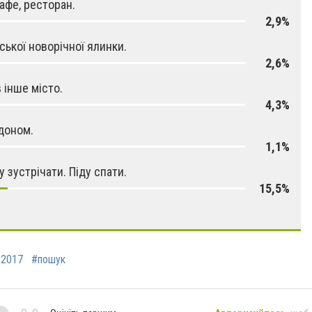
кафе, ресторан.
2,9%
іської новорічної ялинки.
2,6%
в інше місто.
4,3%
доном.
1,1%
у зустрічати. Піду спати.
15,5%
#2017
#пошук