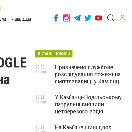
і
ода
Довідкова
ОСТАННІ НОВИНИ
OOGLE
Призначено службове
15:30
Вчора
розслідування пожежі на
на
сміттєзвалищі у Кам’янці
У Кам’янці-Подільському
15:21
Вчора
патрульні виявили
нетверезого водія
На Камʼянеччині двоє
15:11