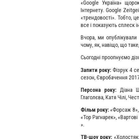
«Google Україна» щоро
Інтернету. Google Zeitge
«трендовості». Тобто, ц
все і показують сплеск і
Вчора, ми опублікували
чому, як, навіщо, що таке
Сьогодні проопнуємо діз
Запити року:
Фізрук 4 се
сезон, Євробачення 2017,
Персона року:
Діана Шу
Глаголєва, Катя Чілі, Чес
Фільм року:
«Форсаж 8», 
«Тор Рагнарек», «Вартові 
».
ТВ-шоу року:
«Холостяк»