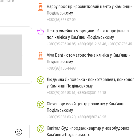
 оцінити
Happy простір - розвитковий центр у Кам'янці-
Подільському
+380(68)328-07-09
Центр сімейної медицини - багатопрофільна
поліклініка у Кам’янці-Подільському
+380(96)796-36-85, +380(98)812-63-48, +380(97)782-45-70
Viva Dent - стоматологічна клініка у Кам'янці-
Подільському
+380(98)105-44-98
Людмила Липовська - психотерапевт, психолог
у Кам'янці-Подільському
+380(97)066-83-61, +380(63)351-25-18
Clever - дитячий центр розвитку у Кам’янці-
Подільському
+380(96)383-83-20, +380(68)507-49-95
Капітал-Буд - продаж квартир у новобудовах
🙂
Кам’янця-Подільського