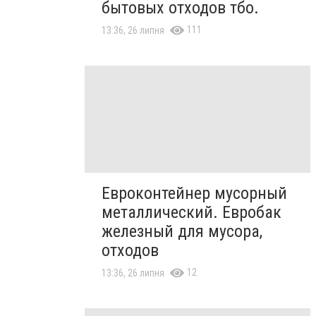
бытовых отходов тбо.
111
13:36, 26 липня
Евроконтейнер мусорный
металлический. Евробак
железный для мусора,
отходов
12
13:36, 26 липня