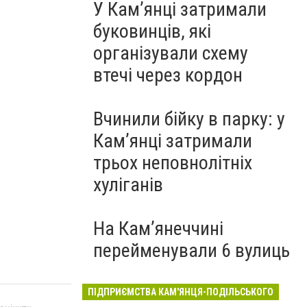
У Кам’янці затримали
буковинців, які
організували схему
втечі через кордон
Вчинили бійку в парку: у
Кам’янці затримали
трьох неповнолітніх
хуліганів
На Камʼянеччині
перейменували 6 вулиць
ПІДПРИЄМСТВА КАМ'ЯНЦЯ-ПОДІЛЬСЬКОГО