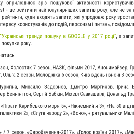
ку оприлюднює зріз пошукової активності користувачів
ist - це рейтинги найпопулярніших запитів року, але не за к
е рейтинги, куди входять запити, які упродовж року зрост
нтересу користувачів до подій, персонам і питань, повідом
"Українські тренди пошуку в GOOGLE у 2017 році"
, з зап
, покупки року.
натись:
зон, Холостяк 7 сезон, НАЗК, фільми 2017, Анонимайзер, Г
 Ольга 2 сезон, Молодіжка 5 сезон, Київ вдень і вночі 3 сез
ригіна, Михайло Задорнов, Дмитро Мартинов, Ірина Б
тер Беннінгтон, Сергій Бабкін, Міхеїл Саакашвілі, Дональд Тр
«Пірати Карибського моря 5», «Нікчемний я 3», «На 50 відті
галактики 2», «Слуга народу 2», «Воно», « рятувальники Маліб
 / 7 сезон, «Євробачення-2017», «Голос країни 2017», «Ма