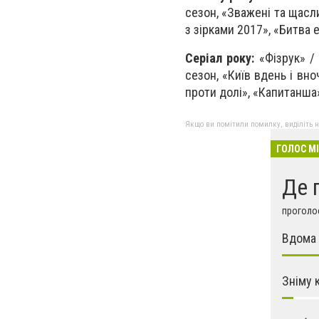
сезон, «Зважені та щасли
з зірками 2017», «Битва 
Серіал року:
«Фізрук» / 
сезон, «Київ вдень ​​і в
проти долі», «Капитанша»
Якщо ви помітили помилку, виділіть нео
ГОЛОС М
Де 
проголос
Вдома 
Зніму 