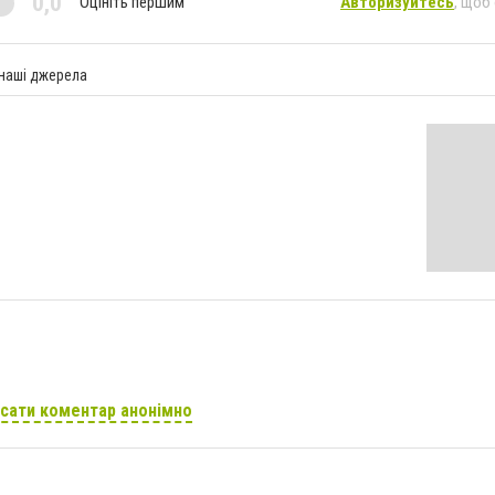
0,0
Оцініть першим
Авторизуйтесь
, щоб
 наші джерела
сати коментар анонімно