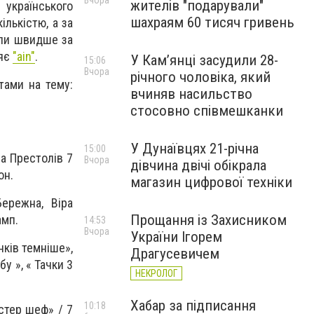
Вчора
жителів "подарували"
 українського
шахраям 60 тисяч гривень
ількістю, а за
али швидше за
ляє
"ain"
.
У Камʼянці засудили 28-
15:06
Вчора
річного чоловіка, який
итами на тему:
вчиняв насильство
стосовно співмешканки
У Дунаївцях 21-річна
15:00
ра Престолів 7
Вчора
дівчина двічі обікрала
он.
магазин цифрової техніки
ережна, Віра
Прощання із Захисником
амп.
14:53
Вчора
України Ігорем
нків темніше»,
Драгусевичем
у », « Тачки 3
НЕКРОЛОГ
Хабар за підписання
10:18
стер шеф» / 7