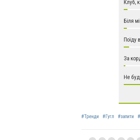
Клуб, 
Біля м
Поїду 
За кор
Не буд
#Тренди
#Гугл
#запити