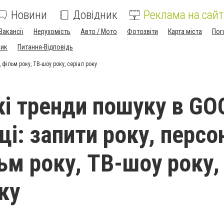
Новини
Довідник
Реклама на сайт
Вакансії
Нерухомість
Авто / Мото
Фотозвіти
Карта міста
Пог
ник
Питання-Відповідь
 фільм року, ТВ-шоу року, серіал року
кі тренди пошуку в G
ці: запити року, персо
льм року, ТВ-шоу року,
ку