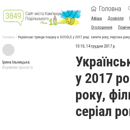
Головна
Афіша
Дозвілля
Оголошення
Поміч
Головна
Українські тренди пошуку в GOOGLE у 2017 році: запити року, персона року,
10:10, 14 грудня 2017 р.
Українсь
Ірина Ільницька
Керівник проєкту
у 2017 ро
року, фі
серіал ро