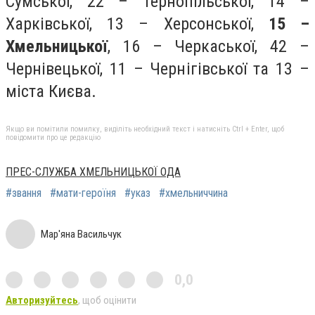
Сумської, 22 – Тернопільської, 14 –
Харківської, 13 – Херсонської,
15 –
Хмельницької
, 16 – Черкаської, 42 –
Чернівецької, 11 – Чернігівської та 13 –
міста Києва.
Якщо ви помітили помилку, виділіть необхідний текст і натисніть Ctrl + Enter, щоб
повідомити про це редакцію
ПРЕС-СЛУЖБА ХМЕЛЬНИЦЬКОЇ ОДА
#звання
#мати-героїня
#указ
#хмельниччина
Мар'яна Васильчук
0,0
Авторизуйтесь
, щоб оцінити