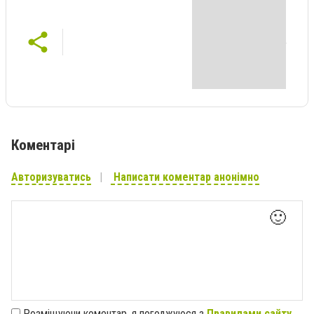
Коментарі
Авторизуватись
Написати коментар анонімно
🙂
Розміщуючи коментар, я погоджуюся з
Правилами сайту