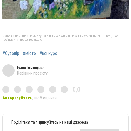
Якщо ви помітили помилку, виділіть необхідний текст і натисніть Ctrl + Enter, щоб
повідомити про це редакцію
#Сувенір
#місто
#конкурс
Ірина Ільницька
Керівник проєкту
0,0
Авторизуйтесь
, щоб оцінити
Поділіться та підписуйтесь на наші джерела