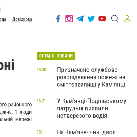
і
ода
Довідкова
ОСТАННІ НОВИНИ
оні
Призначено службове
15:30
розслідування пожежі на
сміттєзвалищі у Кам’янці
У Кам’янці-Подільському
15:21
ого районного
патрульні виявили
діжна, 1 люди
нетверезого водія
альній мережі
На Камʼянеччині двоє
15:11