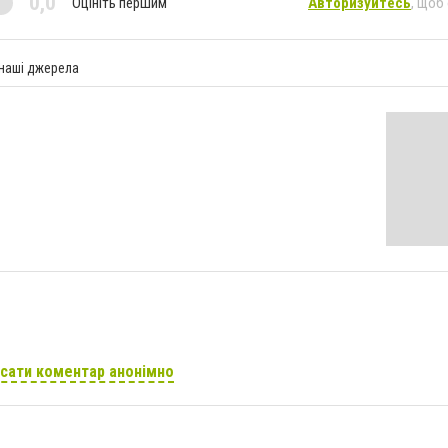
0,0
Оцініть першим
Авторизуйтесь
, щоб
 наші джерела
сати коментар анонімно