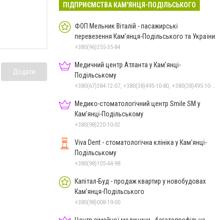
ПІДПРИЄМСТВА КАМ'ЯНЦЯ-ПОДІЛЬСЬКОГО
ФОП Мельник Віталій - пасажирські
перевезення Кам’янця-Подільського та України
+380(96)255-35-84
Медичний центр Атланта у Кам’янці-
Додати
Подільському
+380(67)384-12-07, +380(38)495-10-80, +380(38)495-10-70
Медико-стоматологічний центр Smile SM у
Кам’янці-Подільському
+380(98)220-10-02
Viva Dent - стоматологічна клініка у Кам'янці-
Подільському
+380(98)105-44-98
Капітал-Буд - продаж квартир у новобудовах
Кам’янця-Подільського
+380(98)008-19-00