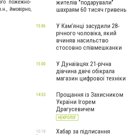
ого пожежно-
жителів "подарували"
н., ймовірно,
шахраям 60 тисяч гривень
У Камʼянці засудили 28-
15:06
річного чоловіка, який
вчиняв насильство
стосовно співмешканки
У Дунаївцях 21-річна
15:00
дівчина двічі обікрала
магазин цифрової техніки
Прощання із Захисником
14:53
України Ігорем
Драгусевичем
НЕКРОЛОГ
Хабар за підписання
10:18