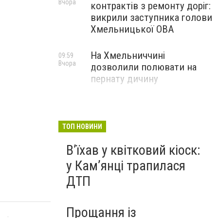
Вчора
контрактів з ремонту доріг:
викрили заступника голови
Хмельницької ОВА
На Хмельниччині
09:59
Вчора
дозволили полювати на
пернату дичину
ТОП НОВИНИ
Вʼїхав у квітковий кіоск:
у Камʼянці трапилася
ДТП
Прощання із