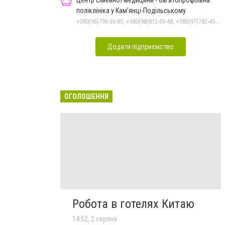
Центр сімейної медицини - багатопрофільна
поліклініка у Кам’янці-Подільському
+380(96)796-36-85, +380(98)812-63-48, +380(97)782-45-70
Додати підприємство
ОГОЛОШЕННЯ
Робота в готелях Китаю
14:52, 2 серпня