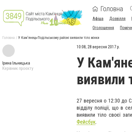
Головна
Афіша
Дозвілля
Оголошення
Поміч
Головна
У Кам'янець-Подільському районі виявили тіло жінки
10:08, 28 вересня 2017 р.
У Кам'ян
Ірина Ільницька
Керівник проєкту
виявили 
27 вересня о 12:30 до 
відділу поліції, що в с
виявили тіло своєї заги
Фейсбук
.