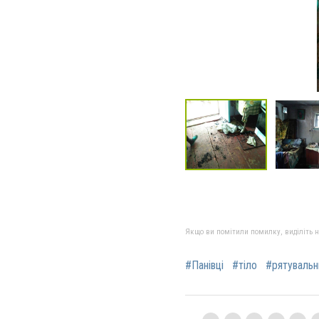
Якщо ви помітили помилку, виділіть нео
#Панівці
#тіло
#рятувальн