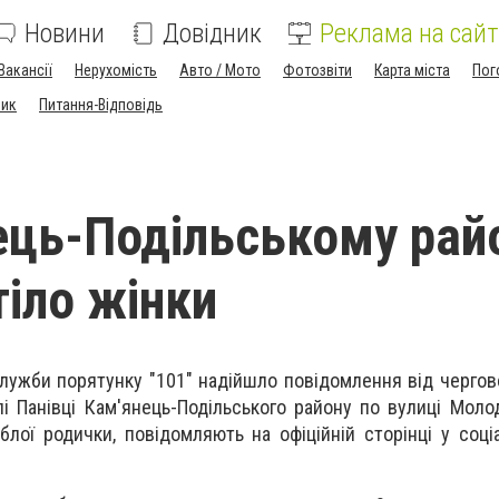
Новини
Довідник
Реклама на сайт
Вакансії
Нерухомість
Авто / Мото
Фотозвіти
Карта міста
Пог
ник
Питання-Відповідь
ець-Подільському рай
тіло жінки
Служби порятунку "101" надійшло повідомлення від чергов
елі Панівці Кам'янець-Подільського району по вулиці Моло
блої родички, повідомляють на офіційній сторінці у соці