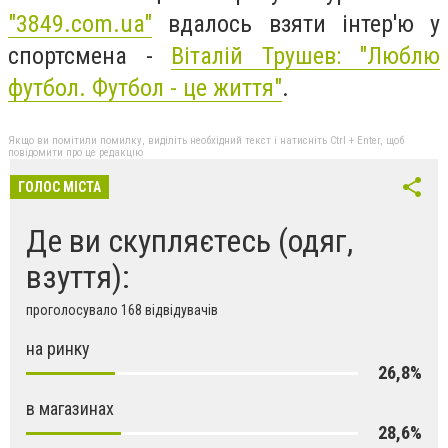
"3849.com.ua"
вдалось взяти інтер'ю у
спортсмена -
Віталій Трушев: "Люблю
футбол. Футбол - це життя"
.
Якщо ви помітили помилку, виділіть необхідний текст і натисніть Ctrl + Enter, щоб
повідомити про це редакцію
ГОЛОС МІСТА
Де ви скупляєтесь (одяг,
взуття):
проголосувало 168 відвідувачів
на ринку
26,8%
в магазинах
28,6%