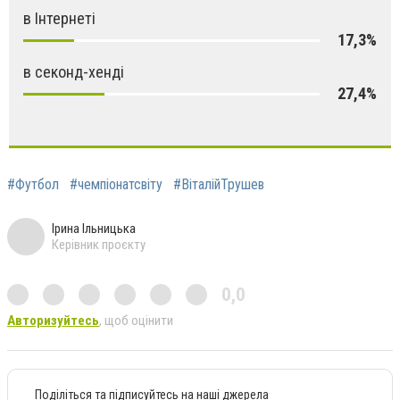
в Інтернеті
17,3%
в секонд-хенді
27,4%
#Футбол
#чемпіонатсвіту
#ВіталійТрушев
Ірина Ільницька
Керівник проєкту
0,0
Авторизуйтесь
, щоб оцінити
Поділіться та підписуйтесь на наші джерела