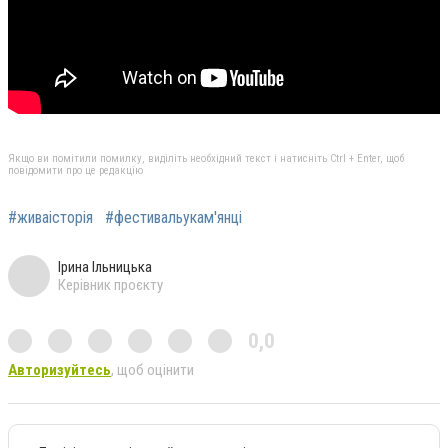
Якщо ви помітили помилку, виділіть необхідний текст і натисніть Ctrl + Enter, щоб
повідомити про це редакцію
#живаісторія
#фестивальукам'янці
Ірина Ільницька
Керівник проєкту
0,0
Авторизуйтесь
, щоб оцінити